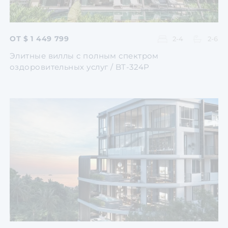
ОТ $ 1 449 799
2-4
2-6
Элитные виллы с полным спектром
оздоровительных услуг / BT-324P
Перейти
Перейти
Перейти
Перейти
Перейти