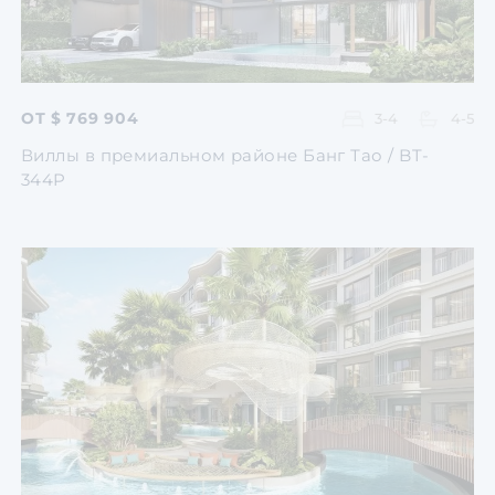
ОТ $ 769 904
3-4
4-5
Виллы в премиальном районе Банг Тао / BT-
344P
Перейти
Перейти
Перейти
Перейти
Перейти