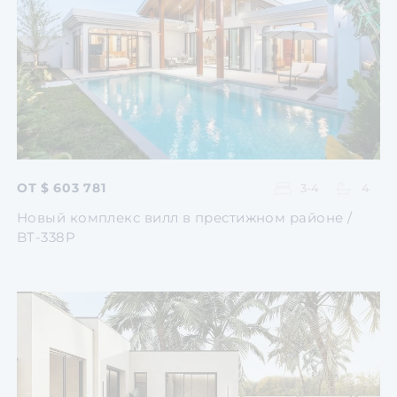
Перейти
Перейти
Перейти
Перейти
Перейти
ОТ $ 603 781
3-4
4
Новый комплекс вилл в престижном районе /
BT-338P
Перейти
Перейти
Перейти
Перейти
Перейти