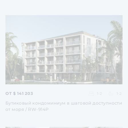
Перейти
Перейти
Перейти
Перейти
Перейти
ОТ $ 141 203
1-2
1-2
Бутиковый кондоминиум в шаговой доступности
от моря / RW-914P