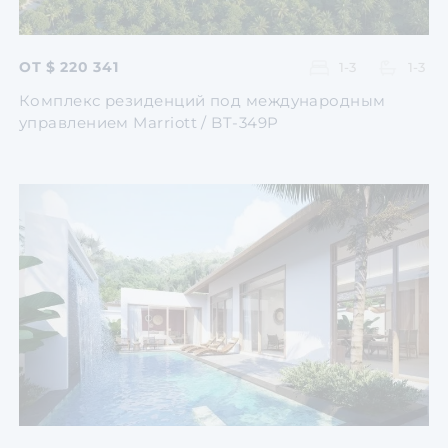
ОТ $ 220 341
1-3
1-3
Комплекс резиденций под международным
управлением Marriott / BT-349P
Перейти
Перейти
Перейти
Перейти
Перейти