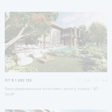
Перейти
Перейти
Перейти
Перейти
ОТ $ 1 202 125
3-6
4-8
Брендированный комплекс вилл у озера / BT-
340P