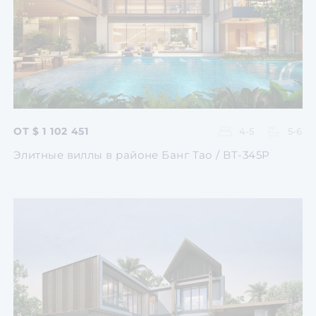
Перейти
Перейти
Перейти
Перейти
Перейти
ОТ $ 1 102 451
4-5
5-6
Элитные виллы в районе Банг Тао / BT-345P
Перейти
Перейти
Перейти
Перейти
Перейти