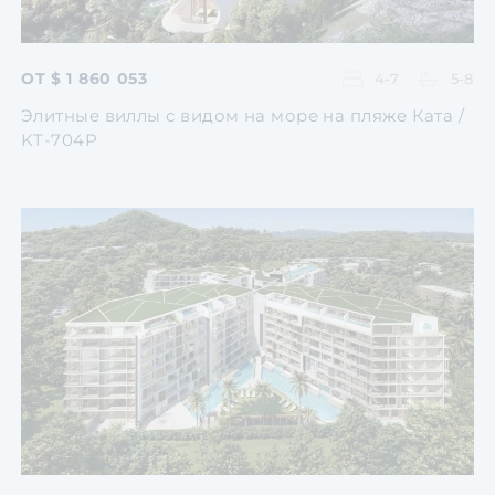
ОТ $ 1 860 053
4-7
5-8
Элитные виллы с видом на море на пляже Ката /
KT-704P
Перейти
Перейти
Перейти
Перейти
Перейти