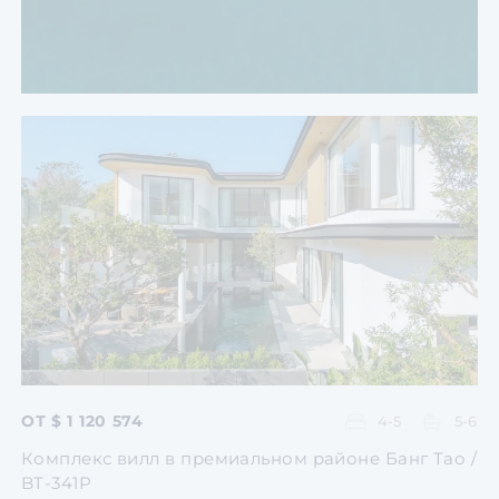
Перейти
Перейти
Перейти
Перейти
Перейти
ОТ $ 1 120 574
4-5
5-6
Комплекс вилл в премиальном районе Банг Тао /
BT-341P