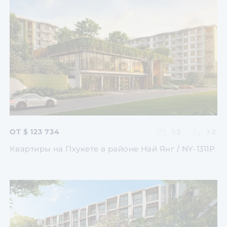
Перейти
Перейти
Перейти
ОТ $ 123 734
1-2
1-2
Квартиры на Пхукете в районе Най Янг / NY-1311P