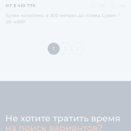
ОТ $ 410 776
1-5
1-5
Бутик-комплекс в 300 метрах до пляжа Сурин /
SR-469P
1
2
3
Не хотите тратить время
на поиск вариантов?