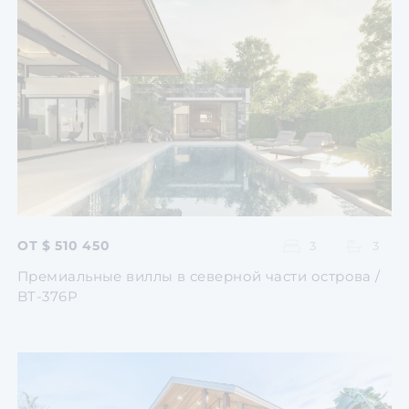
Перейти
Перейти
Перейти
Перейти
Перейти
ОТ $ 510 450
3
3
Премиальные виллы в северной части острова /
BT-376P