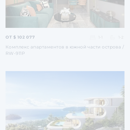
ОТ $ 102 077
1-1
1-2
Комплекс апартаментов в южной части острова /
RW-911P
Перейти
Перейти
Перейти
Перейти
Перейти