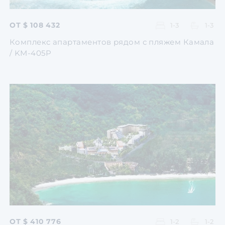
ОТ $ 108 432
1-3
1-3
Комплекс апартаментов рядом с пляжем Камала
/ KM-405P
Перейти
Перейти
Перейти
Перейти
Перейти
ОТ $ 410 776
1-2
1-2