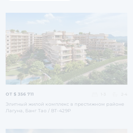
Согласен с
пользователь
по обработке персональн
Перейти
Перейти
Перейти
Перейти
Перейти
ОТ $ 356 711
1-3
2-4
Элитный жилой комплекс в престижном районе
Лагуна, Банг Тао / BT-429P