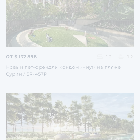
Перейти
Перейти
Перейти
Перейти
Перейти
ОТ $ 132 898
1-2
1-2
Новый пет-френдли кондоминиум на пляже
Сурин / SR-457P
Перейти