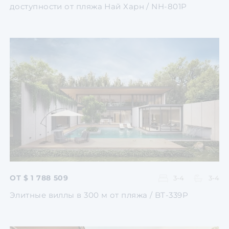
доступности от пляжа Най Харн / NH-801P
Перейти
Перейти
Перейти
Перейти
Перейти
ОТ $ 1 788 509
3-4
3-4
Элитные виллы в 300 м от пляжа / BT-339P