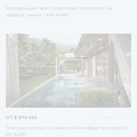
Резиденции при отеле InterContinental на
первой линии / KM-404P
Перейти
Перейти
Перейти
Перейти
Перейти
ОТ $ 876 524
3-4
4-7
Элитные виллы с уникальной инфраструктурой /
BT-343P