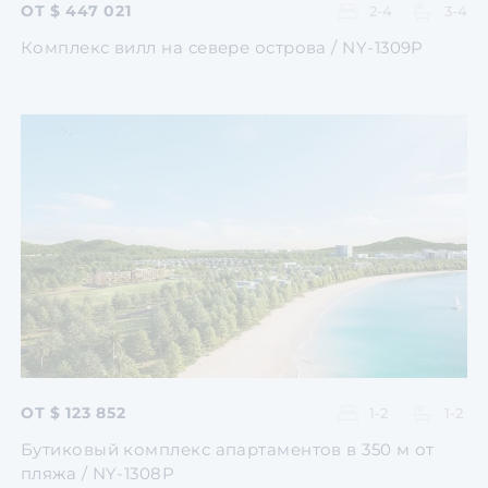
ОТ $ 447 021
2-4
3-4
Комплекс вилл на севере острова / NY-1309P
Перейти
Перейти
Перейти
Перейти
Перейти
ОТ $ 123 852
1-2
1-2
Бутиковый комплекс апартаментов в 350 м от
пляжа / NY-1308P