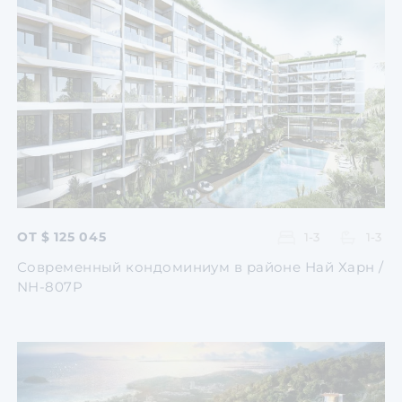
Перейти
Перейти
Перейти
Перейти
Перейти
ОТ $ 125 045
1-3
1-3
Современный кондоминиум в районе Най Харн /
NH-807P