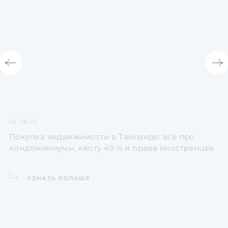
06.08.26
31
Покупка недвижимости в Таиланде: всё про
И
кондоминиумы, квоту 49 % и права иностранцев
La
УЗНАТЬ БОЛЬШЕ