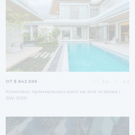
Перейти
Перейти
Перейти
Перейти
Перейти
ОТ $ 842 696
3-4
4-5
Комплекс премиальных вилл на юге острова /
RW-910P