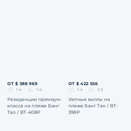
ОТ $ 388 969
ОТ $ 422 556
1-4
1-4
1-4
2-3
Резиденции премиум-
Уютные виллы на
класса на пляже Банг
пляже Банг Тао / BT-
Тао / BT-408P
398P