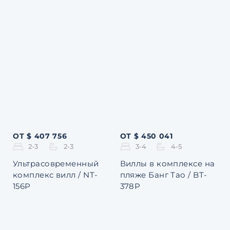
ОТ $ 407 756
ОТ $ 450 041
2-3
2-3
3-4
4-5
Ультрасовременный
Виллы в комплексе на
комплекс вилл / NT-
пляже Банг Тао / BT-
156P
378P