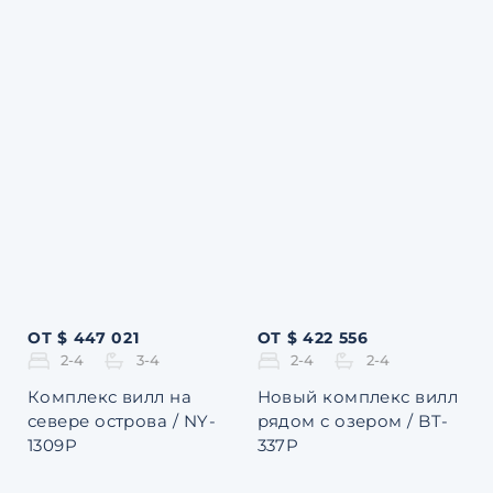
ОТ $ 447 021
ОТ $ 422 556
2-4
3-4
2-4
2-4
Комплекс вилл на
Новый комплекс вилл
севере острова / NY-
рядом с озером / BT-
1309P
337P