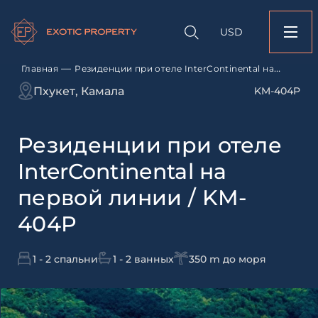
Оставить заявк
Запрос информации
Подбор
объекту
недвижимости
USD
Резиденции при от
Оставьте заявку и наш
InterContinental на 
свяжется с вами
линии / KM-404P
—
Главная
Резиденции при отеле InterContinental на
первой линии / KM-404P
Оставьте заявку и наш
Пхукет, Камала
KM-404P
свяжется с вами
Резиденции при отеле
InterContinental на
первой линии / KM-
404P
Согласен с
пользовательск
по обработке персональны
1 - 2 спальни
1 - 2 ванных
350 m до моря
Я даю согласие на направ
рассылок