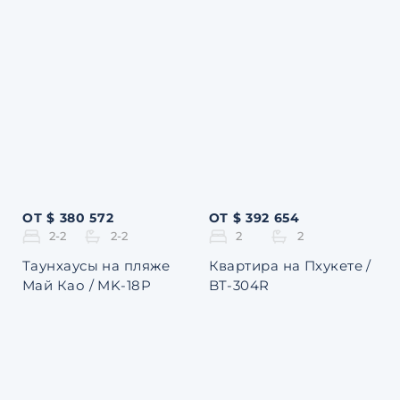
ОТ $ 380 572
ОТ $ 392 654
2-2
2-2
2
2
Таунхаусы на пляже
Квартира на Пхукете /
Май Као / MK-18P
BT-304R