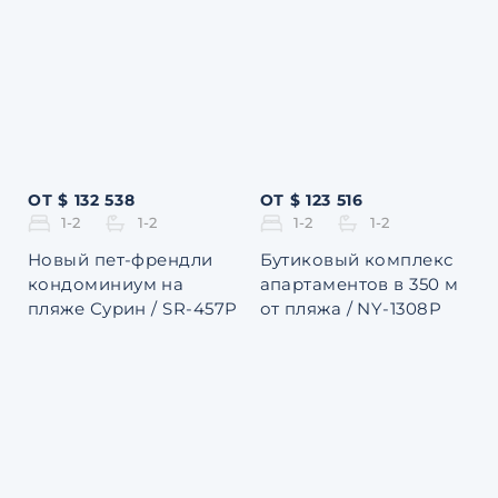
ОТ $ 132 538
ОТ $ 123 516
1-2
1-2
1-2
1-2
Новый пет-френдли
Бутиковый комплекс
кондоминиум на
апартаментов в 350 м
пляже Сурин / SR-457P
от пляжа / NY-1308P