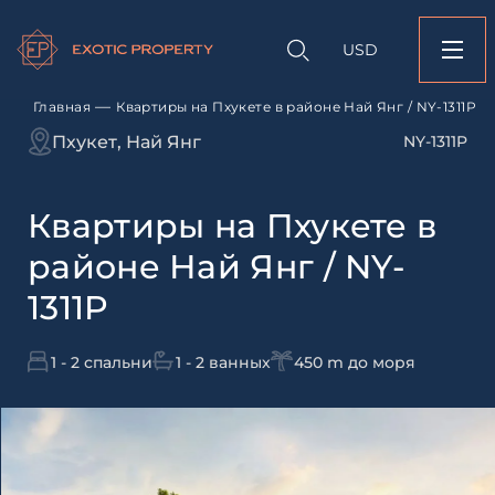
Оставить заявк
Запрос информации
Подбор
объекту
недвижимости
USD
Квартиры на Пхукет
Оставьте заявку и наш
Най Янг / NY-1311P
свяжется с вами
—
Главная
Квартиры на Пхукете в районе Най Янг / NY-1311P
Оставьте заявку и наш
Пхукет, Най Янг
NY-1311P
свяжется с вами
Квартиры на Пхукете в
районе Най Янг / NY-
1311P
1 - 2 спальни
1 - 2 ванных
450 m до моря
Согласен с
пользовательск
по обработке персональны
Я даю согласие на направ
рассылок
Согласен с
пользовательск