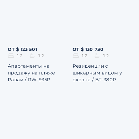
ОТ $ 123 501
ОТ $ 130 730
1-2
1-2
1-2
1-2
Апартаменты на
Резиденции с
продажу на пляже
шикарным видом у
Раваи / RW-935P
океана / BT-380P