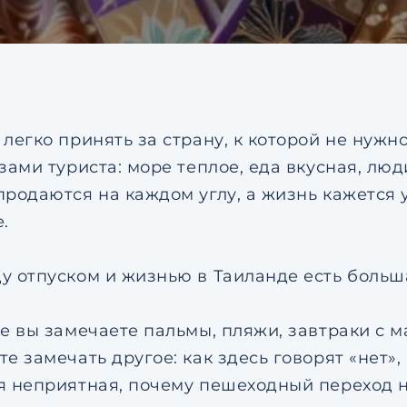
соглашением
по обрабо
персональных данных
Я даю согласие на напр
рекламных рассылок
Согласен с
пользовател
соглашением
по обрабо
персональных данных
 легко принять за страну, к которой не нужн
зами туриста: море теплое, еда вкусная, лю
продаются на каждом углу, а жизнь кажется 
.
у отпуском и жизнью в Таиланде есть больш
ке вы замечаете пальмы, пляжи, завтраки с 
е замечать другое: как здесь говорят «нет»
я неприятная, почему пешеходный переход не