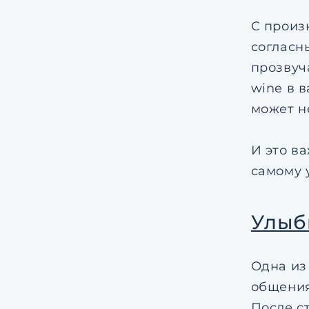
С произ
согласн
прозвуча
wine в 
может не
И это в
самому у
Улыб
Одна из
общения
После с