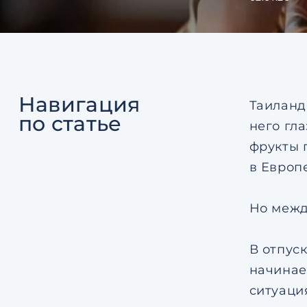
Навигация
Таиланд
по статье
него гла
фрукты 
в Европе
Но межд
В отпус
начинает
ситуаци