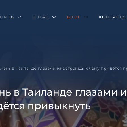
Оставить зая
Запрос инфор
Подбор недв
УПИТЬ
О НАС
БЛОГ
Жизнь в Таил
КОНТАКТ
чему придётс
Оставьте заявку и н
специалист свяжетс
Оставьте заявку и н
специалист свяжетс
изнь в Таиланде глазами иностранца: к чему придётся 
ь в Таиланде глазами и
дётся привыкнуть
Согласен с
пользовател