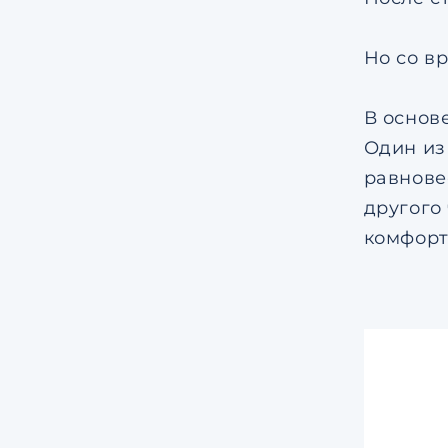
Но со в
В основ
Один из
равнове
другого
комфорт