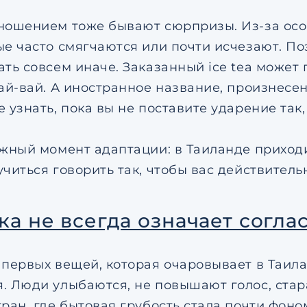
ношением тоже бывают сюрпризы. Из-за осо
ые часто смягчаются или почти исчезают. П
ть совсем иначе. Заказанный ice tea может п
вай-вай. А иностранное название, произнесен
 узнать, пока вы не поставите ударение так,
ажный момент адаптации: в Таиланде приходит
читься говорить так, чтобы вас действитель
ка не всегда означает согла
 первых вещей, которая очаровывает в Таил
. Люди улыбаются, не повышают голос, стара
тран, где бытовая грубость стала почти фоно