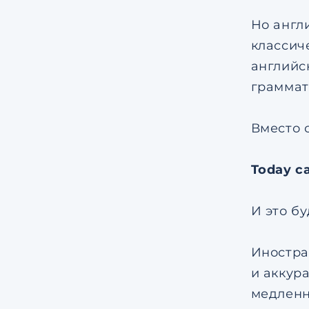
Но англ
классич
английс
граммати
Вместо 
Today c
И это бу
Иностра
и аккур
медленн