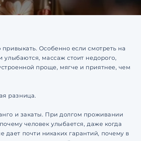
тке
Ответить на почту
авление
ьским
тке
о привыкать. Особенно если смотреть на
ди улыбаются, массаж стоит недорого,
устроенной проще, мягче и приятнее, чем
ая разница.
манго и закаты. При долгом проживании
, почему человек улыбается, даже когда
 дает почти никаких гарантий, почему в