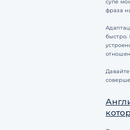
супе мо
фраза на
Адаптац
быстро.
устроен
отношен
Давайте
соверше
Англи
кото