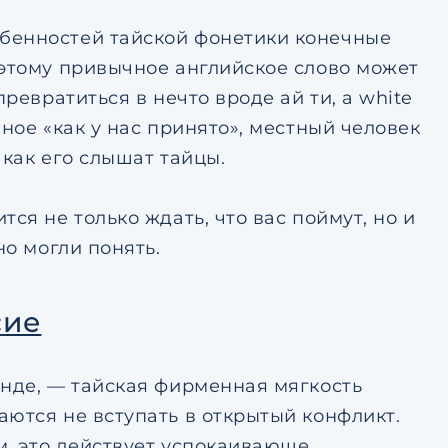
бенностей тайской фонетики конечные
оэтому привычное английское слово может
ревратиться в нечто вроде ай ти, а white
ное «как у нас принято», местный человек
 как его слышат тайцы.
ся не только ждать, что вас поймут, но и
но могли понять.
сие
анде, — тайская фирменная мягкость
ются не вступать в открытый конфликт.
м, это действует успокаивающе.