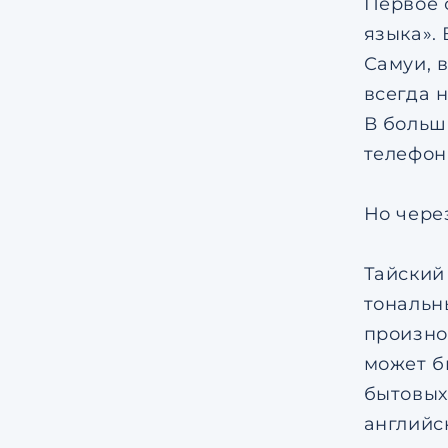
Первое 
языка». 
Самуи, в
всегда 
В больш
телефон
Но чере
Тайский
тональн
произно
может б
бытовых 
английс