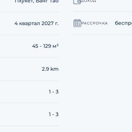
Пхукет, Банг Тао
ДОХОД
беспр
4 квартал 2027 г.
РАССРОЧКА
45 - 129 м²
2.9 km
1 - 3
1 - 3