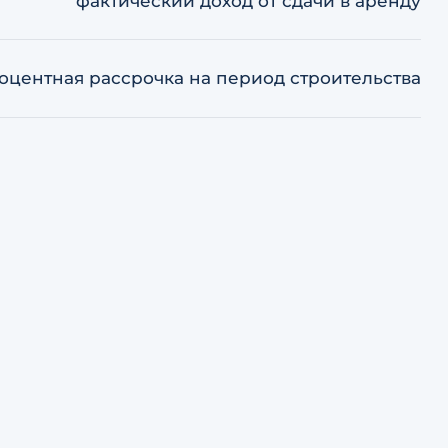
фактический доход от сдачи в аренду
оцентная рассрочка на период строительства