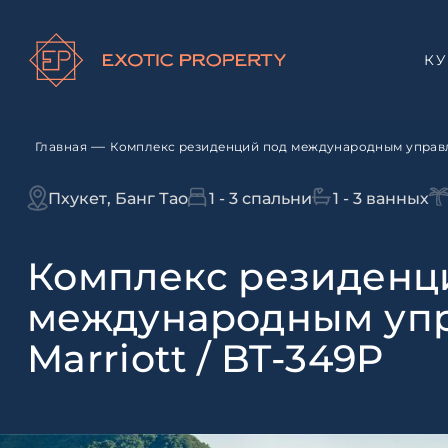
К
—
Главная
Комплекс резиденций под международным управле
Пхукет, Банг Тао
1 - 3 спальни
1 - 3 ванных
Комплекс резиденц
международным уп
Marriott / BT-349P