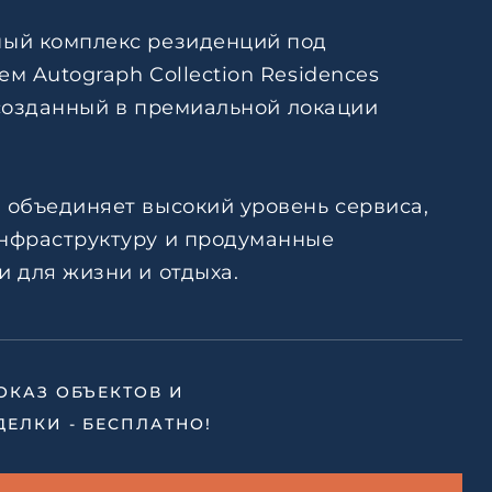
тке
Ответить на почту
ый комплекс резиденций под
авление
м Autograph Collection Residences
, созданный в премиальной локации
ьским
тке
 объединяет высокий уровень сервиса,
нфраструктуру и продуманные
 для жизни и отдыха.
ОКАЗ ОБЪЕКТОВ И
ДЕЛКИ - БЕСПЛАТНО!