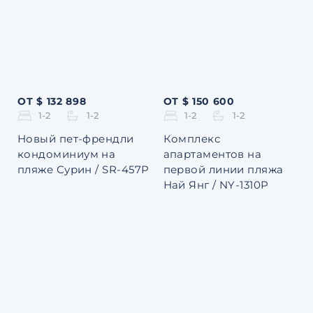
ОТ $ 132 898
ОТ $ 150 600
1-2
1-2
1-2
1-2
Новый пет-френдли
Комплекс
кондоминиум на
апартаментов на
пляже Сурин / SR-457P
первой линии пляжа
Най Янг / NY-1310P