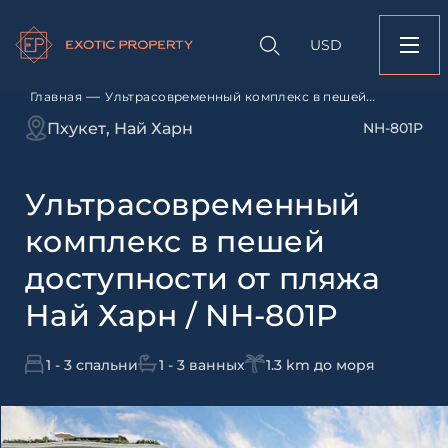
Оставить заявк
Запрос информации
Подбор
объекту
недвижимости
USD
Ультрасовременный
Оставьте заявку и наш
в пешей доступност
свяжется с вами
Най Харн / NH-801P
—
Главная
Ультрасовременный комплекс в пешей
доступности от пляжа Най Харн / NH-801P
Оставьте заявку и наш
Пхукет, Най Харн
NH-801P
свяжется с вами
Ультрасовременный
комплекс в пешей
доступности от пляжа
Най Харн / NH-801P
Согласен с
пользовательск
по обработке персональны
1 - 3 спальни
1 - 3 ванных
1.3 km до моря
Я даю согласие на направ
рассылок