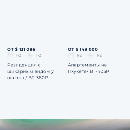
ОТ $ 131 086
ОТ $ 148 000
1-2
1-2
1-2
1-2
Резиденции с
Апартаменты на
шикарным видом у
Пхукете/ BT-405P
океана / BT-380P