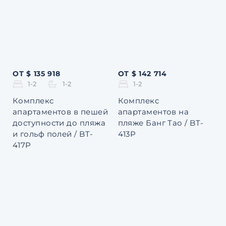
ОТ $ 135 918
ОТ $ 142 714
1-2
1-2
1-2
Комплекс
Комплекс
апартаментов в пешей
апартаментов на
доступности до пляжа
пляже Банг Тао / BT-
и гольф полей / BT-
413P
417P