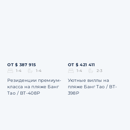
ОТ $ 387 915
ОТ $ 421 411
1-4
1-4
1-4
2-3
Резиденции премиум-
Уютные виллы на
класса на пляже Банг
пляже Банг Тао / BT-
Тао / BT-408P
398P