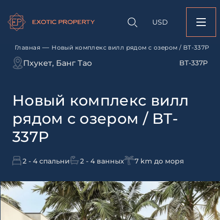
Оставить заявк
Запрос информации
Подбор
объекту
недвижимости
USD
Новый комплекс вил
Оставьте заявку и наш
озером / BT-337P
свяжется с вами
—
Главная
Новый комплекс вилл рядом с озером / BT-337P
Оставьте заявку и наш
Пхукет, Банг Тао
BT-337P
свяжется с вами
Новый комплекс вилл
рядом с озером / BT-
337P
2 - 4 спальни
2 - 4 ванных
7 km до моря
Согласен с
пользовательск
по обработке персональны
Я даю согласие на направ
рассылок
Согласен с
пользовательск