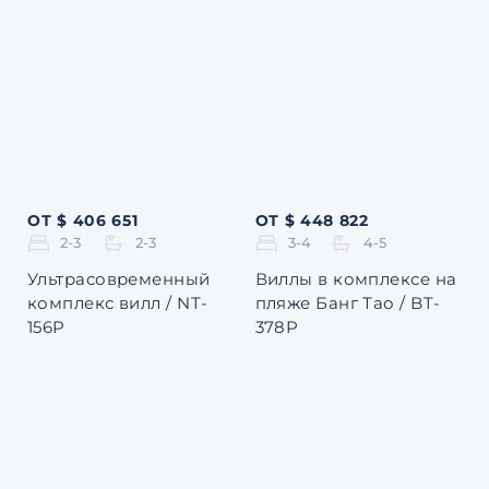
ОТ $ 406 651
ОТ $ 448 822
2-3
2-3
3-4
4-5
Ультрасовременный
Виллы в комплексе на
комплекс вилл / NT-
пляже Банг Тао / BT-
156P
378P