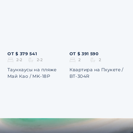
ОТ $ 379 541
ОТ $ 391 590
2-2
2-2
2
2
Таунхаусы на пляже
Квартира на Пхукете /
Май Као / MK-18P
BT-304R