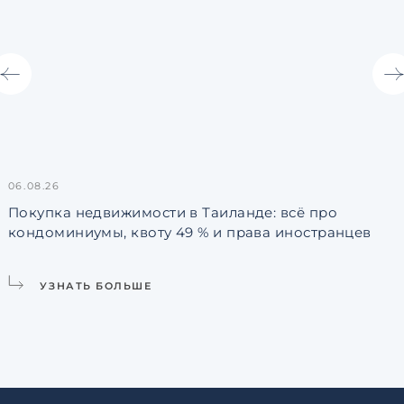
06.08.26
3
Покупка недвижимости в Таиланде: всё про
кондоминиумы, квоту 49 % и права иностранцев
L
УЗНАТЬ БОЛЬШЕ