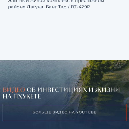
Элитный жилой комплекс в престижном
Ква
районе Лагуна, Банг Тао / BT-429P
131
ВИДЕО
ОБ ИНВЕСТИЦИЯХ И ЖИЗНИ
НА ПХУКЕТЕ
БОЛЬШЕ ВИДЕО НА YOUTUBE