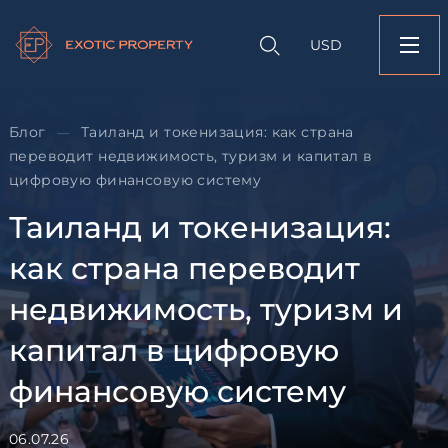
Оставить заявк
Запрос информации
Подбор
объекту
недвижимости
USD
Таиланд и токениза
Оставьте заявку и наш
страна переводит
свяжется с вами
недвижимость, тури
капитал в цифрову
финансовую систем
Блог
Таиланд и токенизация: как страна
—
переводит недвижимость, туризм и капитал в
Оставьте заявку и наш
цифровую финансовую систему
свяжется с вами
Таиланд и токенизация:
как страна переводит
недвижимость, туризм и
Согласен с
пользовательск
капитал в цифровую
по обработке персональны
финансовую систему
Я даю согласие на направ
рассылок
06.07.26