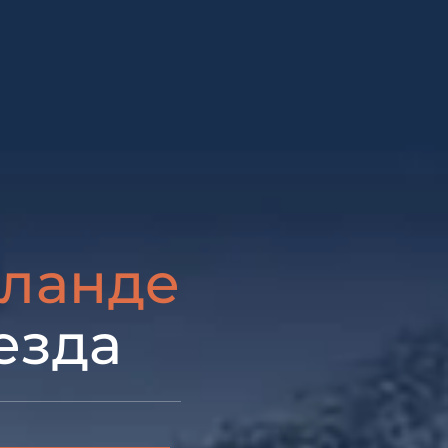
иланде
езда