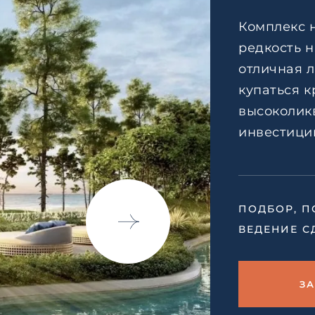
соглашением
по обрабо
персональных данных
Комплекс 
Я даю согласие на напр
редкость 
рекламных рассылок
отличная л
Согласен с
пользовател
соглашением
по обрабо
купаться к
персональных данных
высоколик
инвестици
ПОДБОР, П
ВЕДЕНИЕ С
З