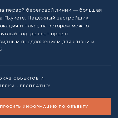
тке
Ответить на почту
на первой береговой линии — большая
авление
на Пхукете. Надёжный застройщик,
окация и пляж, на котором можно
ьским
тке
руглый год, делают проект
видным предложением для жизни и
й.
ОКАЗ ОБЪЕКТОВ И
ДЕЛКИ - БЕСПЛАТНО!
АПРОСИТЬ ИНФОРМАЦИЮ ПО ОБЪЕКТУ