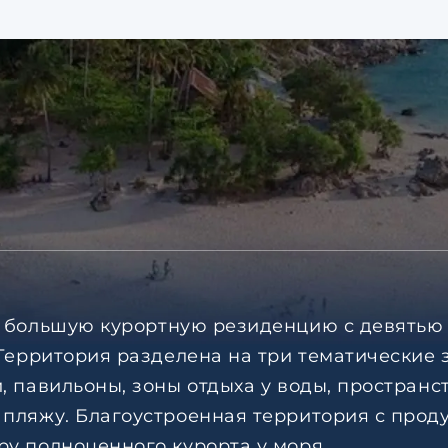
й большую курортную резиденцию с девять
 Территория разделена на три тематические 
 павильоны, зоны отдыха у воды, пространст
 пляжу. Благоустроенная территория с про
у полноценного курорта у моря.