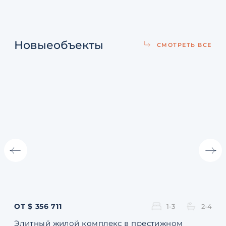
Новые
объекты
СМОТРЕТЬ ВСЕ
ОТ $ 356 711
ОТ 
1-3
2-4
Элитный жилой комплекс в престижном
Ква