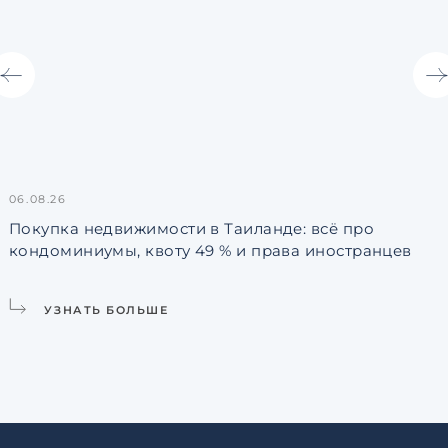
06.08.26
3
Покупка недвижимости в Таиланде: всё про
кондоминиумы, квоту 49 % и права иностранцев
L
УЗНАТЬ БОЛЬШЕ