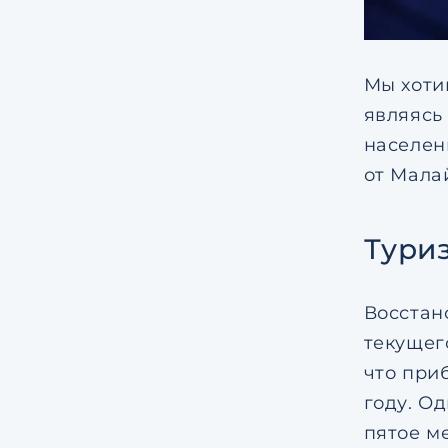
Мы хоти
являясь
населен
от Мала
Тури
Восстан
текущего
что при
году. О
пятое м