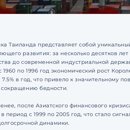
соглашением
по обрабо
персональных данных
Я даю согласие на напр
рекламных рассылок
Согласен с
пользовател
соглашением
по обрабо
персональных данных
ка Таиланда представляет собой уникальны
яющего развития: за несколько десятков лет
ства до современной индустриальной держав
с 1960 по 1996 год экономический рост Коро
 7.5% в год, что привело к значительному 
 сокращению бедности.
менее, после Азиатского финансового кризис
 в период с 1999 по 2005 год, что стало сиг
долгосрочной динамики.