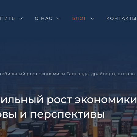
Оставить зая
Запрос инфор
Подбор недв
УПИТЬ
О НАС
БЛОГ
Стабильный р
КОНТАКТ
драйверы, вы
Оставьте заявку и н
специалист свяжетс
Оставьте заявку и н
специалист свяжетс
табильный рост экономики Таиланда: драйверы, вызовы
ильный рост экономики
овы и перспективы
Согласен с
пользовател