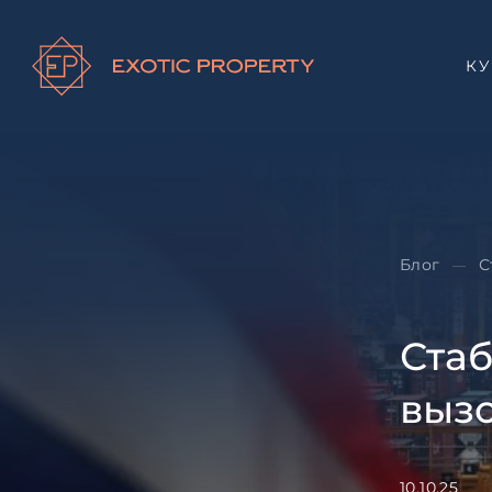
К
Блог
С
—
Стаб
выз
10.10.25