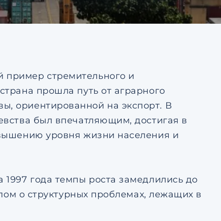
тке
Ответить на почту
авление
ьским
тке
й пример стремительного и
 страна прошла путь от аграрного
ы, ориентированной на экспорт. В
левства был впечатляющим, достигая в
повышению уровня жизни населения и
а 1997 года темпы роста замедлились до
налом о структурных проблемах, лежащих в