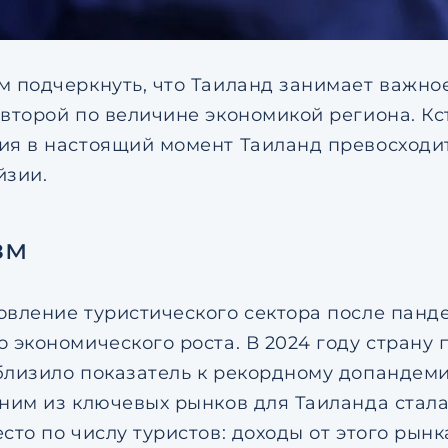
м подчеркнуть, что Таиланд занимает важно
 второй по величине экономикой региона. Кс
ия в настоящий момент Таиланд превосходит
йзии.
зм
овление туристического сектора после панд
 экономического роста. В 2024 году страну 
близило показатель к рекордному допандеми
дним из ключевых рынков для Таиланда стала 
есто по числу туристов: доходы от этого рын