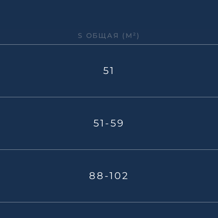
S ОБЩАЯ (М²)
51
51-59
88-102