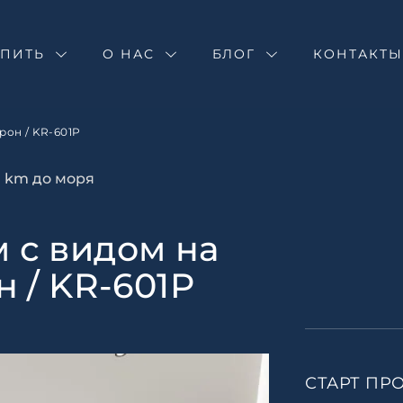
Оставить зая
Запрос инфор
Подбор недв
УПИТЬ
О НАС
БЛОГ
Новый кондом
КОНТАКТ
пляже Карон 
Оставьте заявку и н
специалист свяжетс
Оставьте заявку и н
рон / KR-601P
специалист свяжетс
.1 km до моря
 с видом на
 / KR-601P
СТАРТ ПР
Согласен с
пользовател