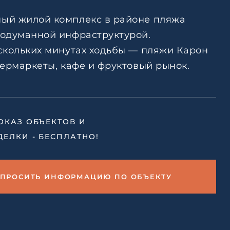
тке
Ответить на почту
ый жилой комплекс в районе пляжа
авление
родуманной инфраструктурой.
ескольких минутах ходьбы — пляжи Карон
ьским
тке
пермаркеты, кафе и фруктовый рынок.
ОКАЗ ОБЪЕКТОВ И
ДЕЛКИ - БЕСПЛАТНО!
АПРОСИТЬ ИНФОРМАЦИЮ ПО ОБЪЕКТУ