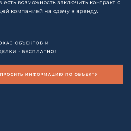
тке
 есть возможность заключить контракт с
ей компанией на сдачу в аренду.
авление
ьским
тке
ОКАЗ ОБЪЕКТОВ И
ДЕЛКИ - БЕСПЛАТНО!
АПРОСИТЬ ИНФОРМАЦИЮ ПО ОБЪЕКТУ