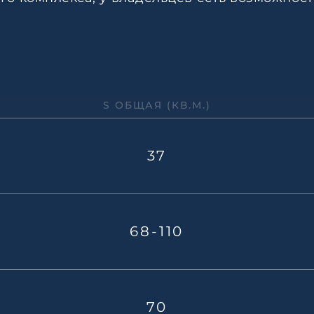
S ОБЩАЯ (КВ.М.)
37
68-110
70