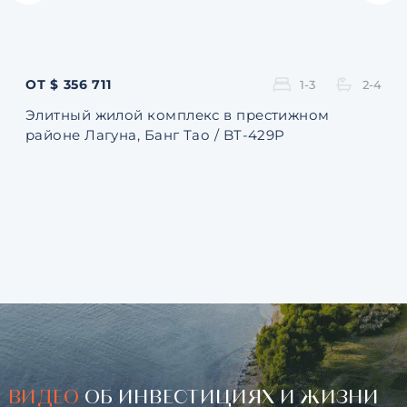
ОТ $ 356 711
ОТ 
1-3
2-4
Элитный жилой комплекс в престижном
Ква
районе Лагуна, Банг Тао / BT-429P
131
ВИДЕО
ОБ ИНВЕСТИЦИЯХ И ЖИЗНИ