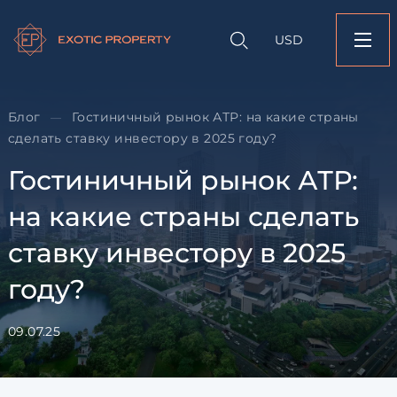
Оставить заявк
Запрос информации
Подбор
объекту
недвижимости
USD
Гостиничный рынок 
Оставьте заявку и наш
какие страны сдела
свяжется с вами
инвестору в 2025 го
Оставьте заявку и наш
Блог
Гостиничный рынок АТР: на какие страны
—
свяжется с вами
сделать ставку инвестору в 2025 году?
Гостиничный рынок АТР:
на какие страны сделать
ставку инвестору в 2025
году?
Согласен с
пользовательск
по обработке персональны
09.07.25
Я даю согласие на направ
рассылок