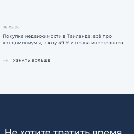
06.08.26
3
Покупка недвижимости в Таиланде: всё про
кондоминиумы, квоту 49 % и права иностранцев
L
УЗНАТЬ БОЛЬШЕ
Не хотите тратить время