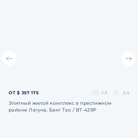
ОТ $ 357 175
ОТ 
1-3
2-4
Элитный жилой комплекс в престижном
Ква
районе Лагуна, Банг Тао / BT-429P
131