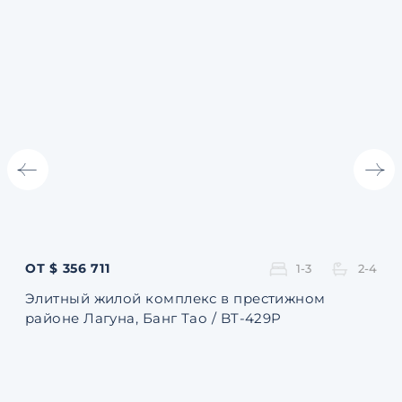
ОТ $ 356 711
ОТ 
1-3
2-4
Элитный жилой комплекс в престижном
Ква
районе Лагуна, Банг Тао / BT-429P
131