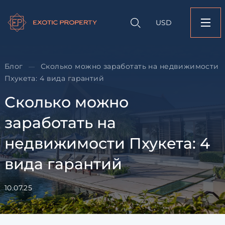
Оставить заявк
Запрос информации
Подбор
объекту
недвижимости
USD
Сколько можно зара
Оставьте заявку и наш
недвижимости Пхуке
свяжется с вами
вида гарантий
Оставьте заявку и наш
Блог
Сколько можно заработать на недвижимости
—
свяжется с вами
Пхукета: 4 вида гарантий
Сколько можно
заработать на
недвижимости Пхукета: 4
вида гарантий
Согласен с
пользовательск
по обработке персональны
10.07.25
Я даю согласие на направ
рассылок