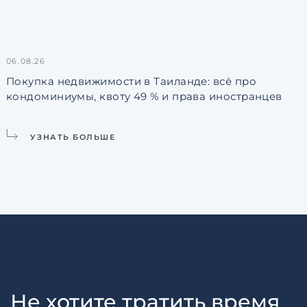
06.08.26
3
Покупка недвижимости в Таиланде: всё про
кондоминиумы, квоту 49 % и права иностранцев
L
УЗНАТЬ БОЛЬШЕ
Не хотите тратить время