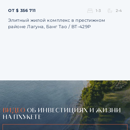
ОТ $ 356 711
ОТ 
1-3
2-4
Элитный жилой комплекс в престижном
Ква
районе Лагуна, Банг Тао / BT-429P
131
ВИДЕО
ОБ ИНВЕСТИЦИЯХ И ЖИЗНИ
НА ПХУКЕТЕ