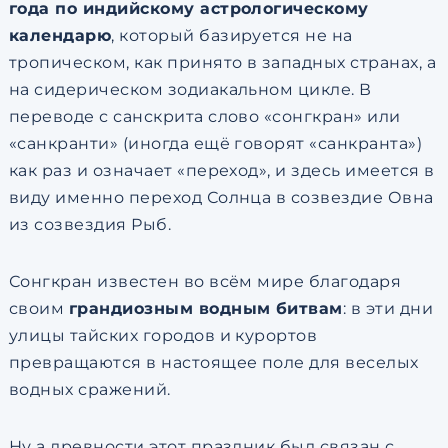
года по индийскому астрологическому
календарю
, который базируется не на
тропическом, как принято в западных странах, а
на сидерическом зодиакальном цикле. В
переводе с санскрита слово «сонгкран» или
«санкранти» (иногда ещё говорят «санкранта»)
как раз и означает «переход», и здесь имеется в
виду именно переход Солнца в созвездие Овна
из созвездия Рыб.
Сонгкран известен во всём мире благодаря
своим
грандиозным водным битвам
: в эти дни
улицы тайских городов и курортов
превращаются в настоящее поле для веселых
водных сражений.
Ну а древности этот праздник был связан с