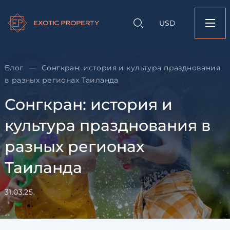
Оставить заявк
Запрос информации
Подбор
объекту
недвижимости
USD
Сонгкран: история и
Оставьте заявку и наш
празднования в раз
свяжется с вами
регионах Таиланда
Оставьте заявку и наш
Блог
Сонгкран: история и культура празднования
—
свяжется с вами
в разных регионах Таиланда
Сонгкран: история и
культура празднования в
разных регионах
Таиланда
Согласен с
пользовательск
по обработке персональны
31.03.25
Я даю согласие на направ
рассылок