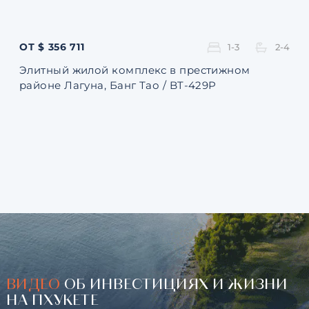
ОТ $ 356 711
ОТ 
1-3
2-4
Элитный жилой комплекс в престижном
Ква
районе Лагуна, Банг Тао / BT-429P
131
ВИДЕО
ОБ ИНВЕСТИЦИЯХ И ЖИЗНИ
НА ПХУКЕТЕ