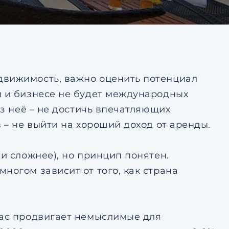
тке
Ответить на почту
авление
ьским
тке
движимость, важно оценить потенциал
и и бизнесе не будет международных
ез неё – не достичь впечатляющих
 – не выйти на хороший доход от аренды.
ни сложнее), но принцип понятен.
ногом зависит от того, как страна
час продвигает немыслимые для