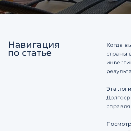
Навигация
Когда в
по статье
страны 
инвести
результ
Эта лог
Долгоср
справля
Посмотр