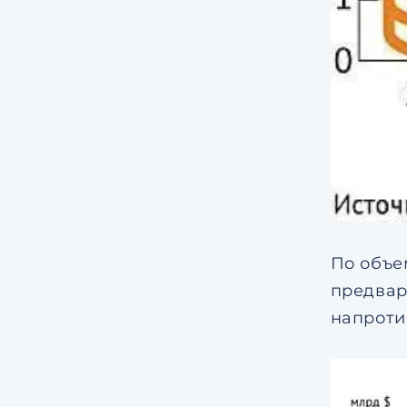
По объе
предвар
напроти