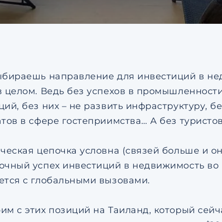
соглашением
по обрабо
персональных данных
Я даю согласие на напр
рекламных рассылок
Согласен с
пользовател
соглашением
по обрабо
ыбираешь направление для инвестиций в не
персональных данных
в целом. Ведь без успехов в промышленност
ций, без них – не развить инфраструктуру, б
атов в сфере гостеприимства… А без туристов
ическая цепочка условна (связей больше и о
очный успех инвестиций в недвижимость во м
ется с глобальными вызовами.
им с этих позиций на Таиланд, который сей