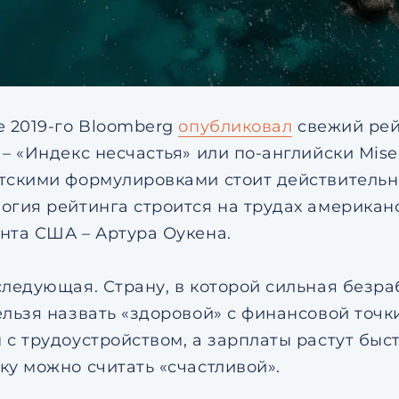
е 2019-го Bloomberg
опубликовал
свежий рей
– «Индекс несчастья» или по-английски Misery
тскими формулировками стоит действительно
огия рейтинга строится на трудах американс
нта США – Артура Оукена.
следующая. Страну, в которой сильная безр
ельзя назвать «здоровой» с финансовой точки
 с трудоустройством, а зарплаты растут быст
ку можно считать «счастливой».