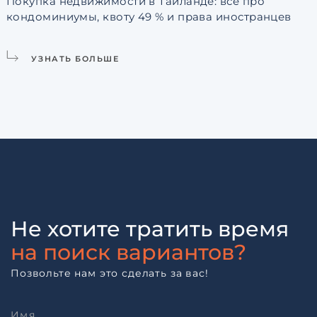
Покупка недвижимости в Таиланде: всё про
кондоминиумы, квоту 49 % и права иностранцев
L
УЗНАТЬ БОЛЬШЕ
Не хотите тратить время
на поиск вариантов?
Позвольте нам это сделать за вас!