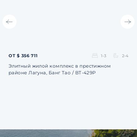
ОТ $ 356 711
ОТ 
1-3
2-4
Элитный жилой комплекс в престижном
Ква
районе Лагуна, Банг Тао / BT-429P
131