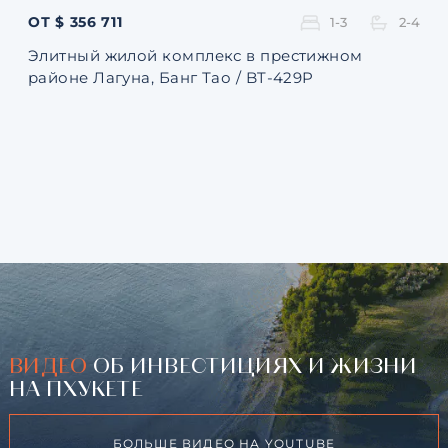
ОТ $ 356 711
ОТ 
1-3
2-4
Элитный жилой комплекс в престижном
Ква
районе Лагуна, Банг Тао / BT-429P
131
ВИДЕО
ОБ ИНВЕСТИЦИЯХ И ЖИЗНИ
НА ПХУКЕТЕ
БОЛЬШЕ ВИДЕО НА YOUTUBE