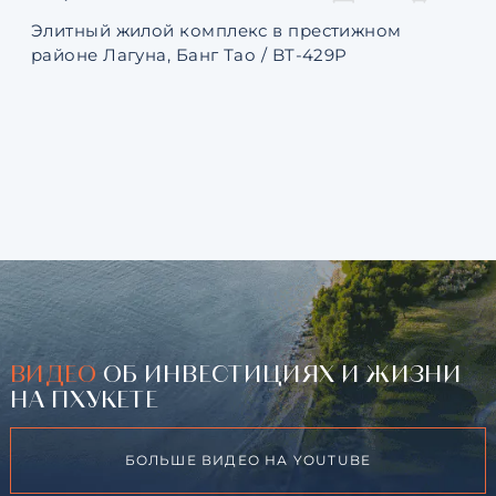
Элитный жилой комплекс в престижном
Ква
районе Лагуна, Банг Тао / BT-429P
131
ВИДЕО
ОБ ИНВЕСТИЦИЯХ И ЖИЗНИ
НА ПХУКЕТЕ
БОЛЬШЕ ВИДЕО НА YOUTUBE