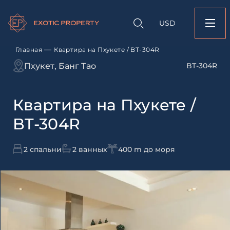
Оставить заявк
Запрос информации
Подбор
объекту
недвижимости
USD
Квартира на Пхукете
Оставьте заявку и наш
свяжется с вами
Оставьте заявку и наш
—
Главная
Квартира на Пхукете / BT-304R
свяжется с вами
Пхукет, Банг Тао
BT-304R
Квартира на Пхукете /
BT-304R
2 спальни
2 ванных
400 m до моря
Согласен с
пользовательск
по обработке персональны
Я даю согласие на направ
рассылок
Согласен с
пользовательск
по обработке персональны