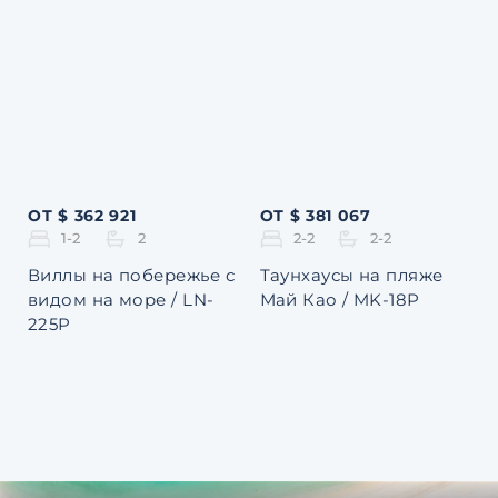
ОТ $ 362 921
ОТ $ 381 067
1-2
2
2-2
2-2
Виллы на побережье с
Таунхаусы на пляже
видом на море / LN-
Май Као / MK-18P
225P