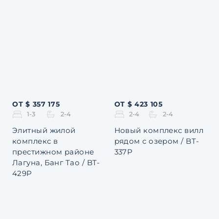
ОТ $ 357 175
ОТ $ 423 105
1-3
2-4
2-4
2-4
Элитный жилой
Новый комплекс вилл
комплекс в
рядом с озером / BT-
престижном районе
337P
Лагуна, Банг Тао / BT-
429P