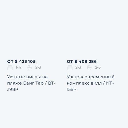
ОТ $ 423 105
ОТ $ 408 286
1-4
2-3
2-3
2-3
Уютные виллы на
Ультрасовременный
пляже Банг Тао / BT-
комплекс вилл / NT-
398P
156P