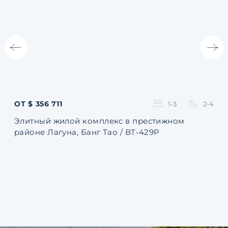
ОТ $ 356 711
ОТ 
1-3
2-4
Элитный жилой комплекс в престижном
Ква
районе Лагуна, Банг Тао / BT-429P
131