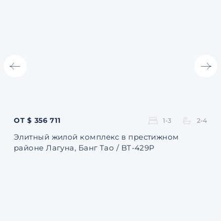
ОТ $ 356 711
ОТ 
1-3
2-4
Элитный жилой комплекс в престижном
Ква
районе Лагуна, Банг Тао / BT-429P
131