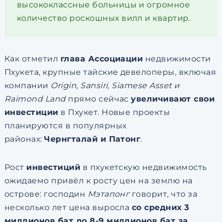
высококлассные больницы и огромное
количество роскошных вилл и квартир.
Как отметил
глава Ассоциации
недвижимости
Пхукета, крупные тайские девелоперы, включая
компании
Origin, Sansiri, Siamese Asset и
Raimond Land
прямо сейчас
увеличивают свои
инвестиции
в Пхукет. Новые проекты
планируются в популярных
районах:
Чернгталай и Патонг
.
Рост
инвестиций
в пхукетскую недвижимость
ожидаемо привёл к росту цен на землю на
острове: господин
Мэтапонг
говорит, что за
несколько лет цена выросла
со средних 3
миллионов бат до 8-9 миллионов бат за