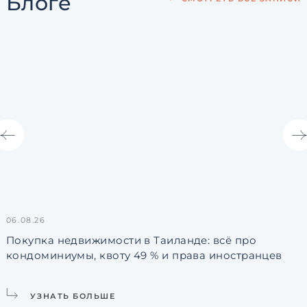
Блоге
06.08.26
3
Покупка недвижимости в Таиланде: всё про
кондоминиумы, квоту 49 % и права иностранцев
L
УЗНАТЬ БОЛЬШЕ