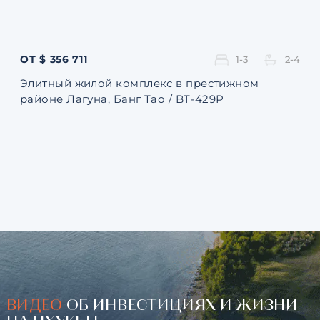
ОТ $ 356 711
ОТ 
1-3
2-4
Элитный жилой комплекс в престижном
Ква
районе Лагуна, Банг Тао / BT-429P
131
ВИДЕО
ОБ ИНВЕСТИЦИЯХ И ЖИЗНИ