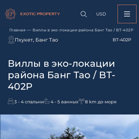
Оставить заявк
Запрос информации
Подбор
объекту
недвижимости
USD
Виллы в эко-локаци
Оставьте заявку и наш
Банг Тао / BT-402P
свяжется с вами
—
Главная
Виллы в эко-локации района Банг Тао / BT-402P
Оставьте заявку и наш
Пхукет, Банг Тао
BT-402P
свяжется с вами
Виллы в эко-локации
района Банг Тао / BT-
402P
3 - 4 спальни
4 - 5 ванных
8 km до моря
Согласен с
пользовательск
по обработке персональны
Я даю согласие на направ
рассылок
Согласен с
пользовательск