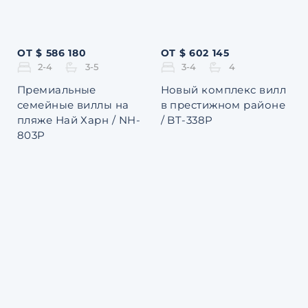
ОТ $ 586 180
ОТ $ 602 145
2-4
3-5
3-4
4
Премиальные
Новый комплекс вилл
семейные виллы на
в престижном районе
пляже Най Харн / NH-
/ BT-338P
803P