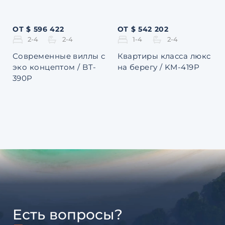
ОТ $ 596 422
ОТ $ 542 202
2-4
2-4
1-4
2-4
Современные виллы с
Квартиры класса люкс
эко концептом / BT-
на берегу / KM-419P
390P
Есть вопросы?