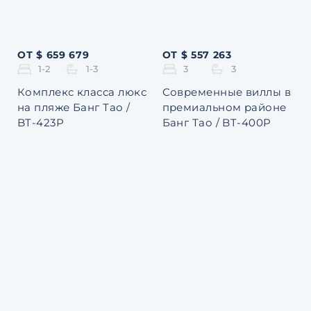
ОТ $ 659 679
ОТ $ 557 263
1-2
1-3
3
3
Комплекс класса люкс
Современные виллы в
на пляже Банг Тао /
премиальном районе
BT-423P
Банг Тао / BT-400P