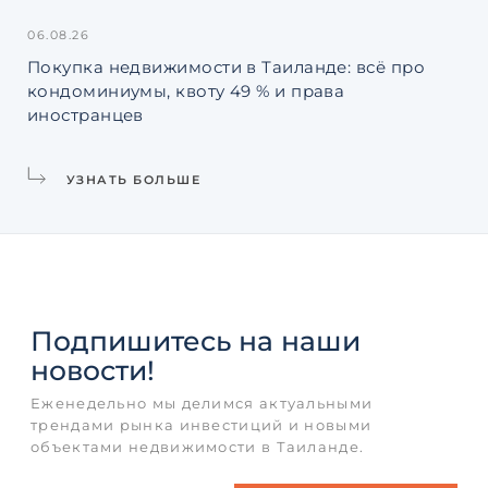
06.08.26
31.
Покупка недвижимости в Таиланде: всё про
Ин
кондоминиумы, квоту 49 % и права
La
иностранцев
УЗНАТЬ БОЛЬШЕ
Подпишитесь
на наши
новости!
Еженедельно мы делимся актуальными
трендами рынка инвестиций и новыми
объектами недвижимости в Таиланде.