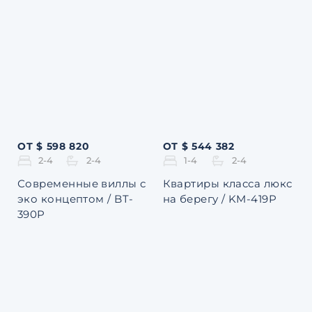
ОТ $ 598 820
ОТ $ 544 382
2-4
2-4
1-4
2-4
Современные виллы с
Квартиры класса люкс
эко концептом / BT-
на берегу / KM-419P
390P