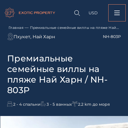
Оставить заявк
Запрос информации
Подбор
объекту
недвижимости
USD
Премиальные семе
Оставьте заявку и наш
виллы на пляже Най 
свяжется с вами
803P
—
Главная
Премиальные семейные виллы на пляже Най
Харн / NH-803P
Оставьте заявку и наш
Пхукет, Най Харн
NH-803P
свяжется с вами
Премиальные
семейные виллы на
пляже Най Харн / NH-
803P
Согласен с
пользовательск
по обработке персональны
2 - 4 спальни
3 - 5 ванных
2.2 km до моря
Я даю согласие на направ
рассылок