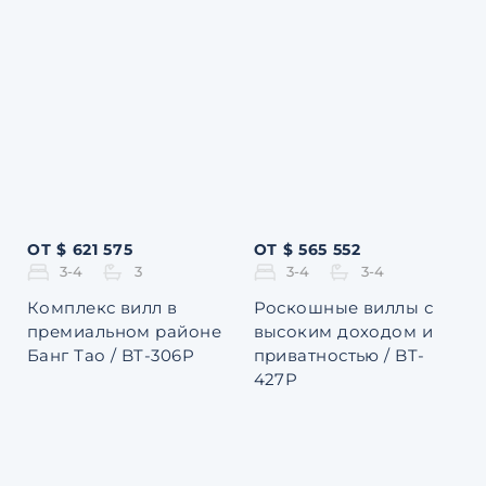
ОТ $ 621 575
ОТ $ 565 552
3-4
3
3-4
3-4
Комплекс вилл в
Роскошные виллы с
премиальном районе
высоким доходом и
Банг Тао / BT-306P
приватностью / BT-
427P