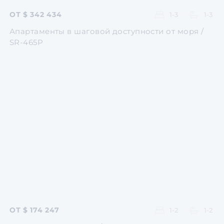
ОТ $ 342 434
1-3
1-3
Апартаменты в шаговой доступности от моря /
SR-465P
Перейти
Перейти
Перейти
Перейти
Перейти
ОТ $ 174 247
1-2
1-2