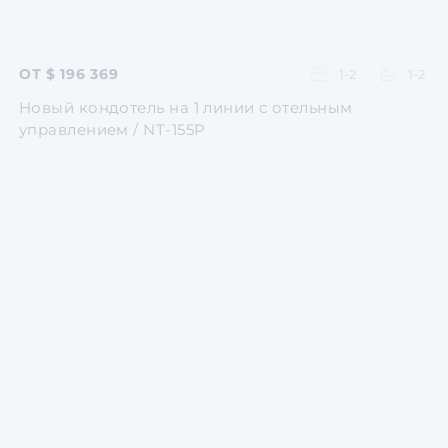
ОТ $ 196 369
1-2
1-2
Новый кондотель на 1 линии с отельным
управлением / NT-155P
Перейти
Перейти
Перейти
Перейти
Перейти