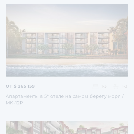
Перейти
Перейти
Перейти
Перейти
Перейти
ОТ $ 265 159
1-3
1-3
Апартаменты в 5* отеле на самом берегу моря /
MK-12P