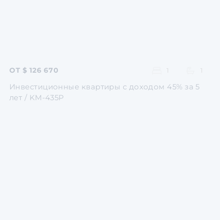
ОТ $ 126 670
1
1
Инвестиционные квартиры с доходом 45% за 5
лет / KM-435P
Перейти
Перейти
Перейти
Перейти
Перейти