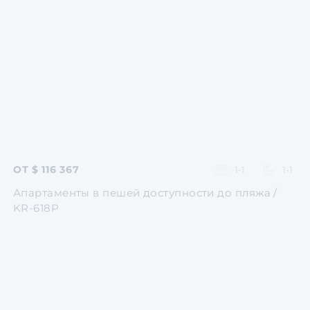
Перейти
Перейти
Перейти
Перейти
Перейти
ОТ $ 116 367
1-1
1-1
Апартаменты в пешей доступности до пляжа /
KR-618P