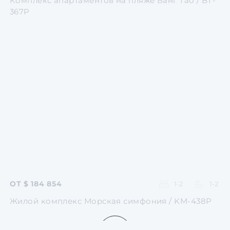
Комплекс апартаментов на пляже Банг Тао / BT-
367P
Перейти
Перейти
Перейти
Перейти
Перейти
ОТ $ 184 854
1-2
1-2
Жилой комплекс Морская симфония / KM-438P