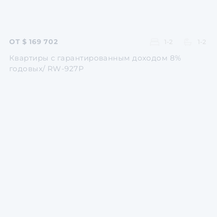
ОТ $ 169 702
1-2
1-2
Квартиры с гарантированным доходом 8%
годовых/ RW-927P
Перейти
Перейти
Перейти
Перейти
Перейти