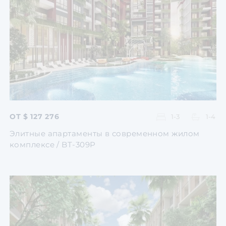
Перейти
Перейти
Перейти
Перейти
Перейти
ОТ $ 127 276
1-3
1-4
Элитные апартаменты в современном жилом
комплексе / BT-309P