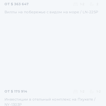
ОТ $ 363 647
1-2
2
Виллы на побережье с видом на море / LN-225P
Перейти
Перейти
Перейти
Перейти
ОТ $ 175 914
1-2
1-2
Инвестиции в отельный комплекс на Пхукете /
NY-1303P