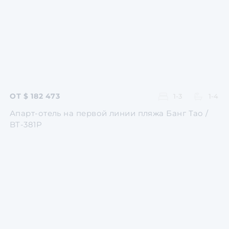
Перейти
Перейти
Перейти
Перейти
Перейти
ОТ $ 182 473
1-3
1-4
Апарт-отель на первой линии пляжа Банг Тао /
BT-381P
Перейти
Перейти
Перейти
Перейти
Перейти