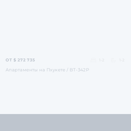
Перейти
Перейти
Перейти
ОТ $ 272 735
1-2
1-2
Апартаменты на Пхукете / BT-342P