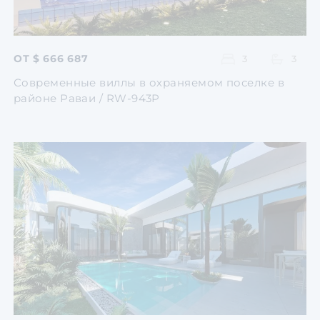
ОТ $ 666 687
3
3
Современные виллы в охраняемом поселке в
районе Раваи / RW-943P
Перейти
Перейти
Перейти
Перейти
Перейти