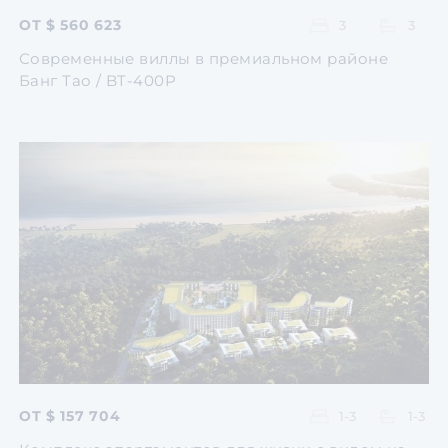
ОТ $ 560 623
3
3
Современные виллы в премиальном районе
Банг Тао / BT-400P
Перейти
Перейти
Перейти
Перейти
Перейти
ОТ $ 157 704
1-3
1-3