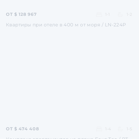
ОТ $ 128 967
1-1
1-2
Квартиры при отеле в 400 м от моря / LN-224P
Перейти
Перейти
Перейти
Перейти
Перейти
ОТ $ 474 408
1-4
1-5