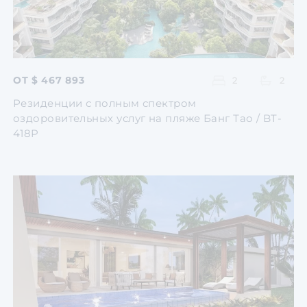
ОТ $ 467 893
2
2
Резиденции с полным спектром
оздоровительных услуг на пляже Банг Тао / BT-
418P
Перейти
Перейти
Перейти
Перейти
Перейти