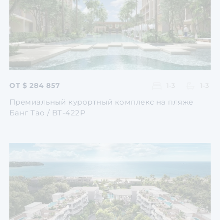
Перейти
Перейти
Перейти
Перейти
Перейти
ОТ $ 284 857
1-3
1-3
Премиальный курортный комплекс на пляже
Банг Тао / BT-422P
Перейти
Перейти
Перейти
Перейти
Перейти