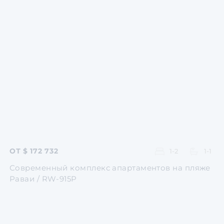
Перейти
Перейти
Перейти
Перейти
Перейти
ОТ $ 172 732
1-2
1-1
Современный комплекс апартаментов на пляже
Раваи / RW-915P