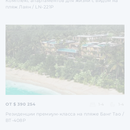
Комплекс апартаментов для жизни с видом на
пляж Лаян / LN-221P
Перейти
Перейти
Перейти
Перейти
Перейти
ОТ $ 390 254
1-4
1-4
Резиденции премиум-класса на пляже Банг Тао /
BT-408P