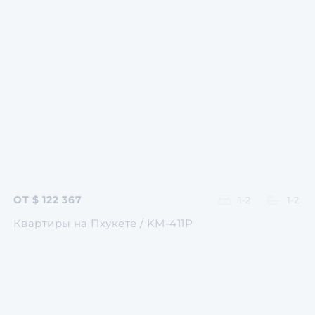
Перейти
Перейти
Перейти
Перейти
Перейти
ОТ $ 122 367
1-2
1-2
Квартиры на Пхукете / KM-411P