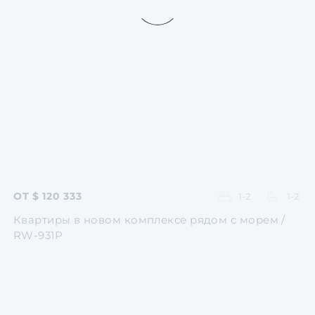
Перейти
Перейти
Перейти
Перейти
Перейти
ОТ $ 120 333
1-2
1-2
Квартиры в новом комплексе рядом с морем /
RW-931P