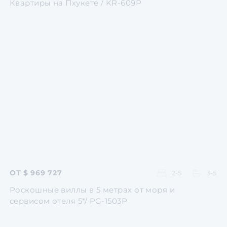
Квартиры на Пхукете / KR-609P
Перейти
Перейти
Перейти
Перейти
Перейти
ОТ $ 969 727
2-5
3-5
Роскошные виллы в 5 метрах от моря и
сервисом отеля 5*/ PG-1503P