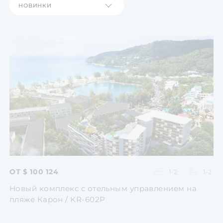
НОВИНКИ
Согласен с
пользователь
по обработке персональн
Перейти
Перейти
Перейти
Перейти
Перейти
ОТ $ 100 124
1-2
1-2
Новый комплекс с отельным управлением на
пляже Карон / KR-602P