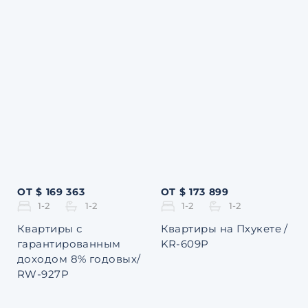
ОТ $ 169 363
ОТ $ 173 899
1-2
1-2
1-2
1-2
Квартиры с
Квартиры на Пхукете /
гарантированным
KR-609P
доходом 8% годовых/
RW-927P