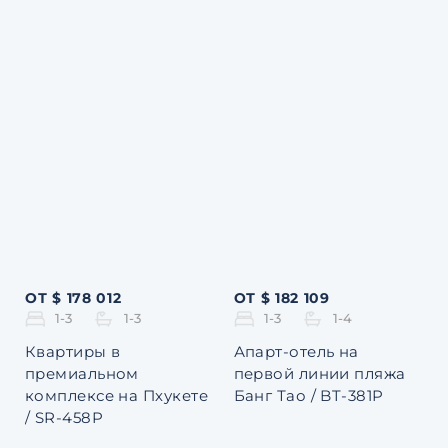
ОТ $ 178 012
ОТ $ 182 109
1-3
1-3
1-3
1-4
Квартиры в
Апарт-отель на
премиальном
первой линии пляжа
комплексе на Пхукете
Банг Тао / BT-381P
/ SR-458P