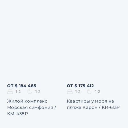
ОТ $ 184 485
ОТ $ 175 412
1-2
1-2
1-2
1-2
Жилой комплекс
Квартиры у моря на
Морская симфония /
пляже Карон / KR-613P
KM-438P