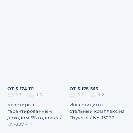
ОТ $ 174 111
ОТ $ 175 563
1-3
1-3
1-2
1-2
Квартиры с
Инвестиции в
гарантированным
отельный комплекс на
доходом 5% годовых /
Пхукете / NY-1303P
LN-227P