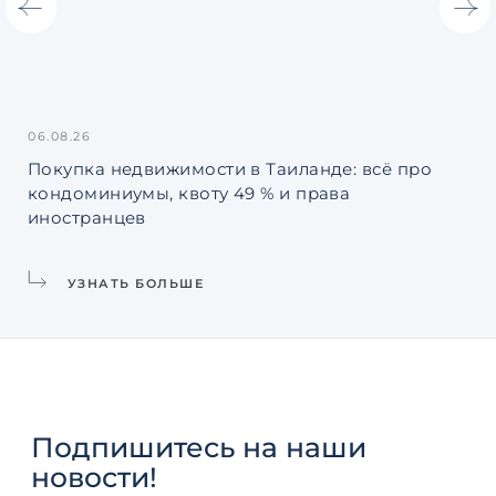
06.08.26
31.
Покупка недвижимости в Таиланде: всё про
Ин
кондоминиумы, квоту 49 % и права
La
иностранцев
УЗНАТЬ БОЛЬШЕ
Подпишитесь
на наши
новости!