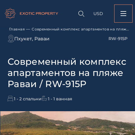
Оставить заявк
Запрос информации
Подбор
объекту
недвижимости
USD
Современный комп
Оставьте заявку и наш
апартаментов на пл
свяжется с вами
/ RW-915P
—
Главная
Современный комплекс апартаментов на пляже
Раваи / RW-915P
Оставьте заявку и наш
Пхукет, Раваи
RW-915P
свяжется с вами
Современный комплекс
апартаментов на пляже
Раваи / RW-915P
1 - 2 спальни
1 - 1 ванная
Согласен с
пользовательск
по обработке персональны
Я даю согласие на направ
рассылок