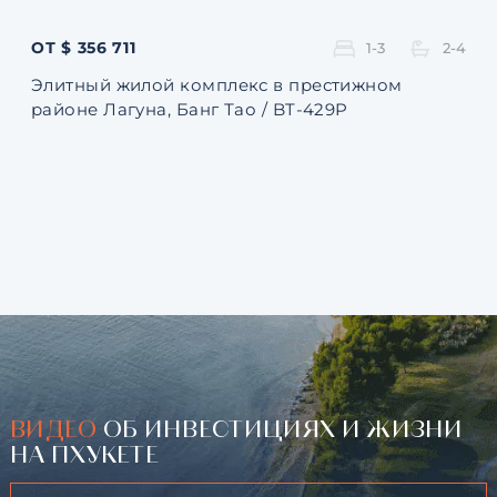
ОТ $ 356 711
ОТ 
1-3
2-4
Элитный жилой комплекс в престижном
Ква
районе Лагуна, Банг Тао / BT-429P
131
ВИДЕО
ОБ ИНВЕСТИЦИЯХ И ЖИЗНИ
НА ПХУКЕТЕ