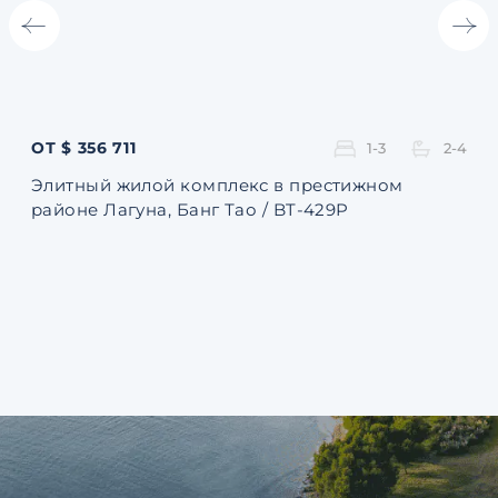
ОТ $ 356 711
ОТ 
1-3
2-4
Элитный жилой комплекс в престижном
Ква
районе Лагуна, Банг Тао / BT-429P
131