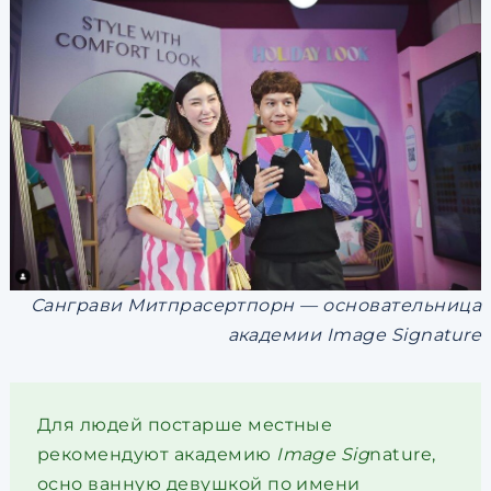
Санграви Митпрасертпорн — основательница
академии Image Signature
Для людей постарше местные
рекомендуют академию
Image Sig
nature,
осно ванную девушкой по имени