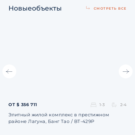
Новые
объекты
СМОТРЕТЬ ВСЕ
ОТ $ 356 711
ОТ 
1-3
2-4
Элитный жилой комплекс в престижном
Ква
районе Лагуна, Банг Тао / BT-429P
131