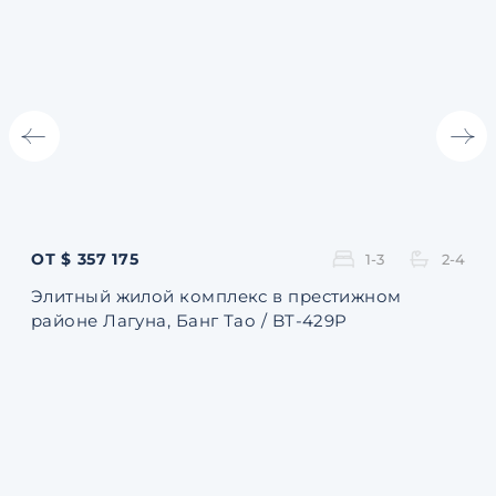
ОТ $ 357 175
ОТ 
1-3
2-4
Элитный жилой комплекс в престижном
Ква
районе Лагуна, Банг Тао / BT-429P
131