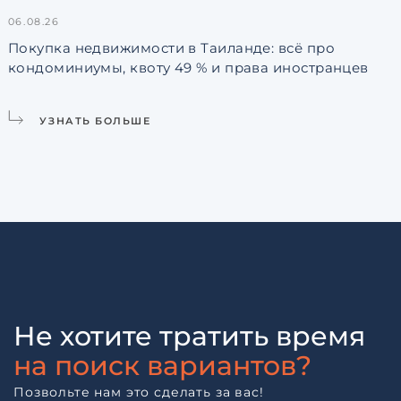
06.08.26
3
Покупка недвижимости в Таиланде: всё про
кондоминиумы, квоту 49 % и права иностранцев
L
УЗНАТЬ БОЛЬШЕ
Не хотите тратить время
на поиск вариантов?
Позвольте нам это сделать за вас!