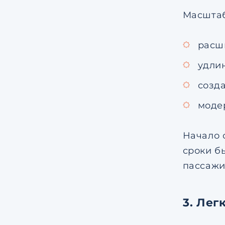
Масштаб
расш
удли
созд
моде
Начало 
сроки б
пассажи
3. Лег