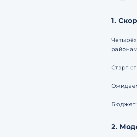
1. Ско
Четырёх
районам
Старт ст
Ожидаем
Бюджет: 
2. Мод