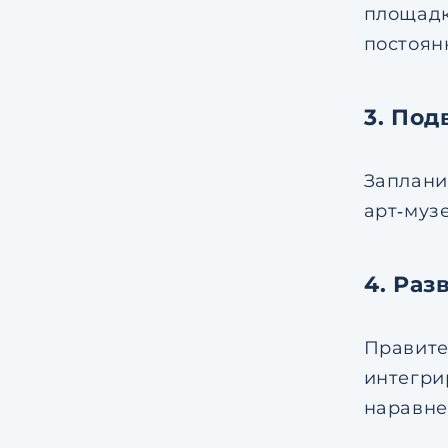
площадк
постоян
3. По
Заплани
арт‑музе
4. Раз
Правите
интегри
наравне