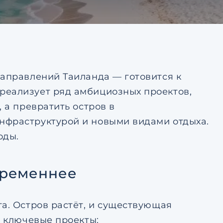
тке
Ответить на почту
авление
ьским
тке
направлений Таиланда — готовится к
реализует ряд амбициозных проектов,
 а превратить остров в
нфраструктурой и новыми видами отдыха.
оды.
временнее
а. Остров растёт, и существующая
т ключевые проекты: