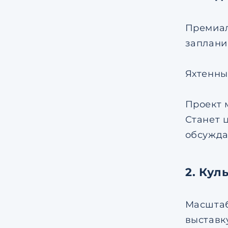
Премиал
заплани
Яхтенны
Проект 
Станет 
обсужда
2. Кул
Масштаб
выставк