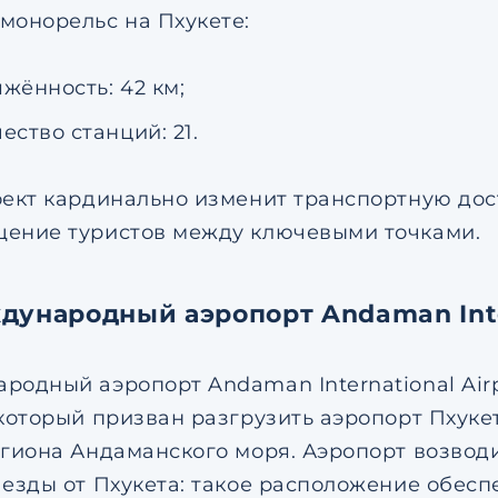
монорельс на Пхукете:
жённость: 42 км;
ество станций: 21.
оект кардинально изменит транспортную дос
ение туристов между ключевыми точками.
дународный аэропорт Andaman Inter
родный аэропорт Andaman International Ai
 который призван разгрузить аэропорт Пхуке
егиона Андаманского моря. Аэропорт возводи
 езды от Пхукета: такое расположение обеспе