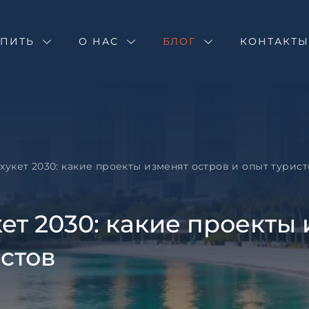
Оставить зая
Запрос инфор
Подбор недв
УПИТЬ
О НАС
БЛОГ
Пхукет 2030:
КОНТАКТ
и опыт турис
Оставьте заявку и н
специалист свяжетс
Оставьте заявку и н
специалист свяжетс
хукет 2030: какие проекты изменят остров и опыт турист
ет 2030: какие проекты 
стов
Согласен с
пользовател