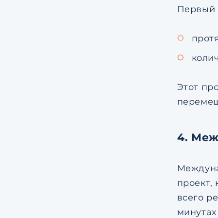
Первый 
протя
колич
Этот пр
перемещ
4. Меж
Междуна
проект,
всего р
минутах