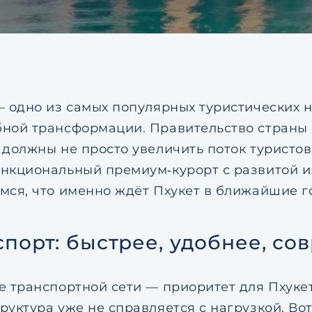
соглашением
по обрабо
персональных данных
Я даю согласие на напр
рекламных рассылок
Согласен с
пользовател
соглашением
по обрабо
персональных данных
— одно из самых популярных туристических 
ной трансформации. Правительство страны 
 должны не просто увеличить поток туристов,
нкциональный премиум‑курорт с развитой и
мся, что именно ждёт Пхукет в ближайшие г
спорт: быстрее, удобнее, со
е транспортной сети — приоритет для Пхукет
руктура уже не справляется с нагрузкой. Во