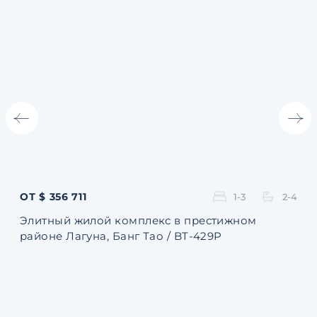
ОТ $ 356 711
ОТ 
1-3
2-4
Элитный жилой комплекс в престижном
Ква
районе Лагуна, Банг Тао / BT-429P
131