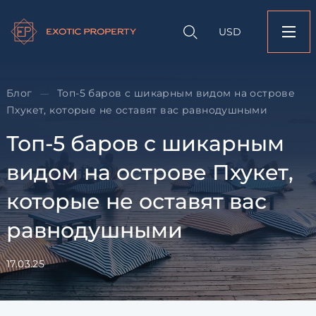
Оставить заявк
Запрос информации
Подбор
объекту
недвижимости
USD
Топ-5 баров с шика
Оставьте заявку и наш
видом на острове П
свяжется с вами
которые не оставят 
равнодушными
Блог
Топ-5 баров с шикарным видом на острове
—
Оставьте заявку и наш
Пхукет, которые не оставят вас равнодушными
свяжется с вами
Топ-5 баров с шикарным
видом на острове Пхукет,
которые не оставят вас
равнодушными
Согласен с
пользовательск
по обработке персональны
17.03.25
Я даю согласие на направ
рассылок