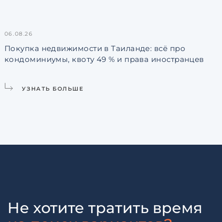
06.08.26
3
Покупка недвижимости в Таиланде: всё про
кондоминиумы, квоту 49 % и права иностранцев
L
УЗНАТЬ БОЛЬШЕ
Не хотите тратить время