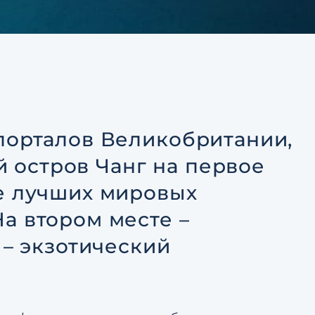
тке
Ответить на почту
авление
ьским
тке
порталов Великобритании,
ий остров Чанг на первое
е лучших мировых
а втором месте –
 – экзотический