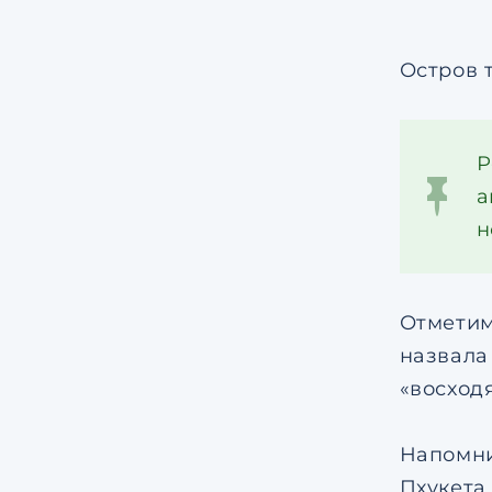
Остров 
Р
а
н
Отметим
назвала
«восход
Напомни
Пхукета