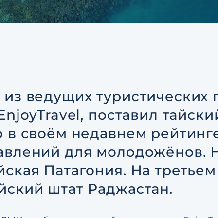
соглашением
по обрабо
персональных данных
Я даю согласие на напр
рекламных рассылок
Согласен с
пользовател
соглашением
по обрабо
персональных данных
 из ведущих туристических 
EnjoyTravel, поставил тайск
о в своём недавнем рейтинг
авлений для молодожёнов. Н
йская Патагония. На третьем
йский штат Раджастан.