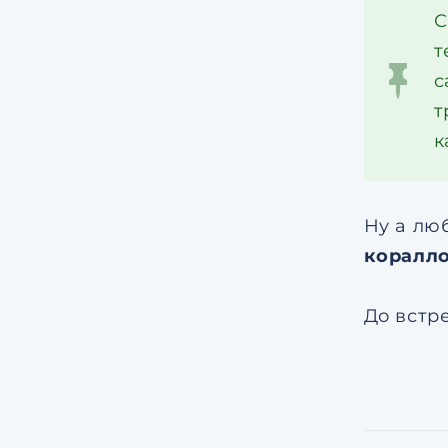
С
т
с
т
к
Ну а лю
коралл
До встре