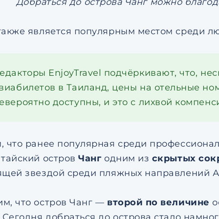
Добраться до острова Чанг можно благод
также является популярным местом среди 
едакторы EnjoyTravel подчёркивают, что, н
виабилетов в Таиланд, цены на отельные ном
евероятно доступны, и это с лихвой компенс
, что ранее популярная среди профессионало
 тайский остров
Чанг
одним из
скрытых со
ящей звездой среди пляжных направлений А
м, что остров Чанг —
второй по величине
о
. Сегодня добраться до острова стало намног