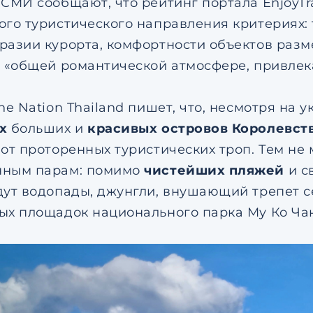
 СМИ сообщают, что рейтинг портала EnjoyT
ого туристического направления критериях:
разии курорта, комфортности объектов раз
и «общей романтической атмосфере, привлек
The Nation Thailand пишет, что, несмотря н
х
больших и
красивых островов Королевст
от проторенных туристических троп. Тем не 
нным парам: помимо
чистейших пляжей
и с
дут водопады, джунгли, внушающий трепет 
ых площадок национального парка Му Ко Чан