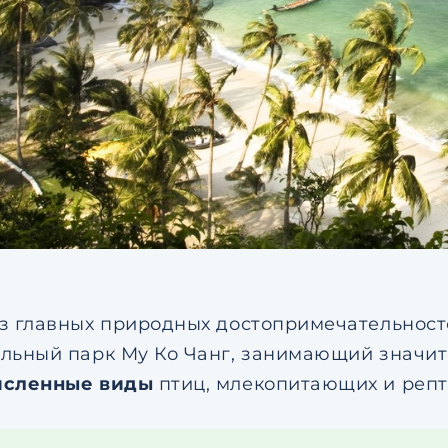
з главных природных достопримечательносте
льный парк Му Ко Чанг, занимающий значит
исленные виды
птиц, млекопитающих и репт