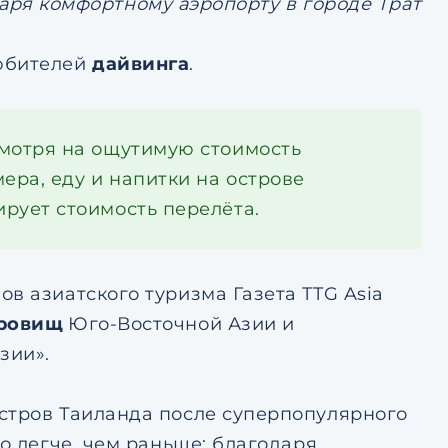
аря комфортному аэропорту в городе Трат
любителей
дайвинга
.
есмотря на ощутимую стоимость
ера, еду и напитки на острове
ирует стоимость перелёта.
в азиатского туризма Газета TTG Asia
кровищ
Юго-Восточной Азии и
зии».
стров Таиланда после суперпопулярного
о легче, чем раньше: благодаря