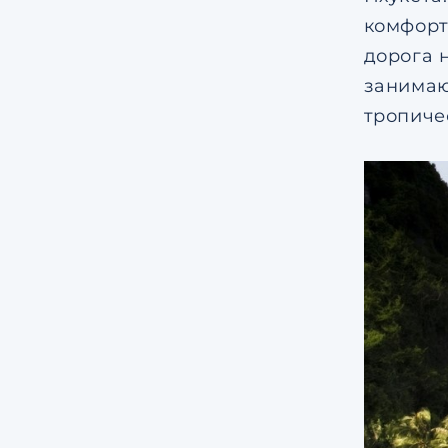
комфорт
дорога 
занима
тропиче