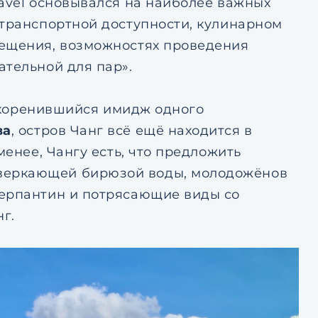
ravel основывался на наиболее важных
 транспортной доступности, кулинарном
мещения, возможностях проведения
ательной для пар».
а укоренившийся имидж одного
ва
, остров Чанг всё ещё находится в
менее, Чангу есть, что предложить
веркающей бирюзой воды, молодожёнов
серпантин и потрясающие виды со
г.