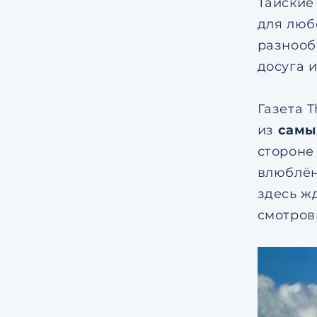
Тайские
для люб
разнооб
досуга 
Газета 
из
самы
стороне 
влюблё
здесь ж
смотров