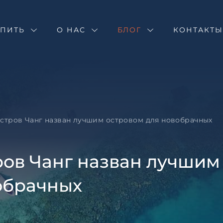
Оставить зая
Запрос инфор
Подбор недв
УПИТЬ
О НАС
БЛОГ
Остров Чанг 
КОНТАКТ
новобрачных
Оставьте заявку и н
специалист свяжетс
Оставьте заявку и н
специалист свяжетс
стров Чанг назван лучшим островом для новобрачных
ов Чанг назван лучшим
обрачных
Согласен с
пользовател