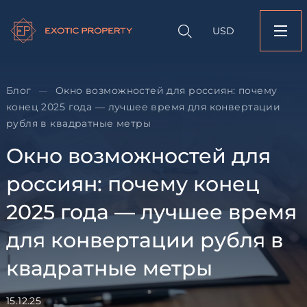
Оставить заявк
Запрос информации
Подбор
объекту
недвижимости
USD
Окно возможностей
Оставьте заявку и наш
россиян: почему ко
свяжется с вами
года — лучшее врем
конвертации рубля 
квадратные метры
Блог
Окно возможностей для россиян: почему
—
конец 2025 года — лучшее время для конвертации
Оставьте заявку и наш
рубля в квадратные метры
свяжется с вами
Окно возможностей для
россиян: почему конец
2025 года — лучшее время
Согласен с
пользовательск
для конвертации рубля в
по обработке персональны
квадратные метры
Я даю согласие на направ
рассылок
15.12.25