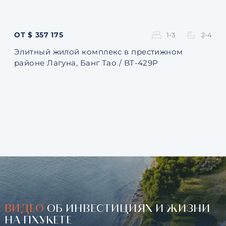
ОТ $ 357 175
ОТ 
1-3
2-4
Элитный жилой комплекс в престижном
Ква
районе Лагуна, Банг Тао / BT-429P
131
ВИДЕО
ОБ ИНВЕСТИЦИЯХ И ЖИЗНИ
НА ПХУКЕТЕ