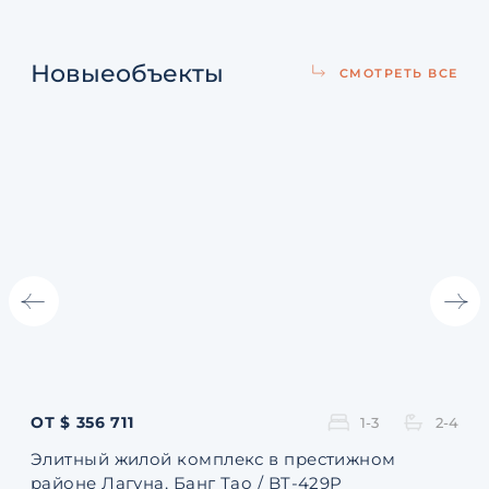
Новые
объекты
СМОТРЕТЬ ВСЕ
ОТ $ 356 711
ОТ 
1-3
2-4
Элитный жилой комплекс в престижном
Ква
районе Лагуна, Банг Тао / BT-429P
131