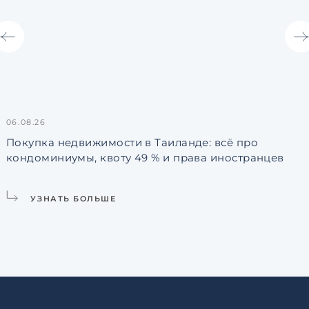
06.08.26
3
Покупка недвижимости в Таиланде: всё про
кондоминиумы, квоту 49 % и права иностранцев
L
УЗНАТЬ БОЛЬШЕ