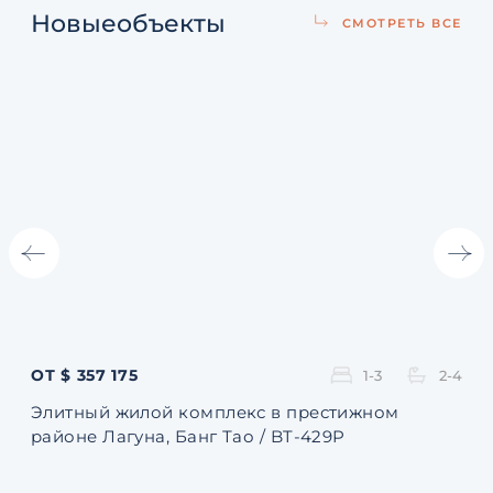
Новые
объекты
СМОТРЕТЬ ВСЕ
ОТ $ 357 175
ОТ 
1-3
2-4
Элитный жилой комплекс в престижном
Ква
районе Лагуна, Банг Тао / BT-429P
131