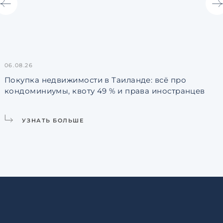
06.08.26
3
Покупка недвижимости в Таиланде: всё про
кондоминиумы, квоту 49 % и права иностранцев
L
УЗНАТЬ БОЛЬШЕ