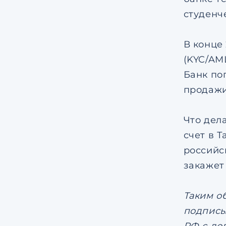
студенч
В конце
(KYC/AM
Банк по
продажи
Что дел
счет в 
российс
закажет
Таким о
подписы