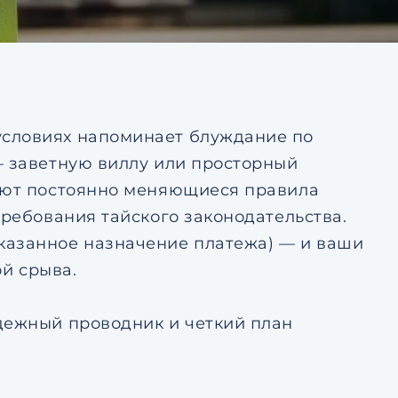
тке
Ответить на почту
авление
ьским
тке
условиях напоминает блуждание по
— заветную виллу или просторный
дают постоянно меняющиеся правила
требования тайского законодательства.
казанное назначение платежа) — и ваши
ой срыва.
дежный проводник и четкий план