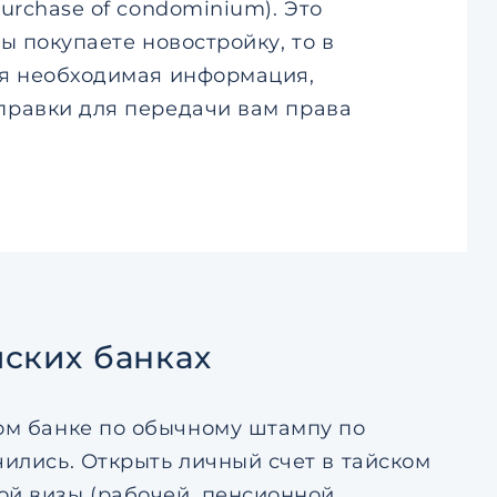
urchase of condominium). Это
ы покупаете новостройку, то в
ся необходимая информация,
правки для передачи вам права
йских банках
ком банке по обычному штампу по
чились. Открыть личный счет в тайском
ой визы (рабочей, пенсионной,