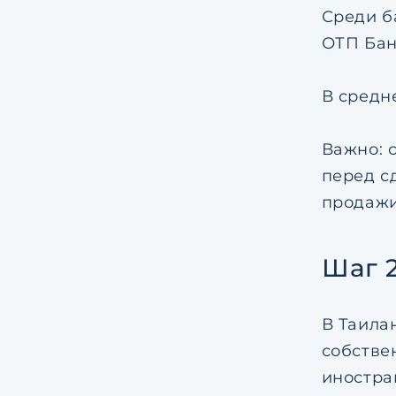
Среди б
ОТП Бан
В средне
Важно: 
перед с
продажи
Шаг 
В Таила
собстве
иностра