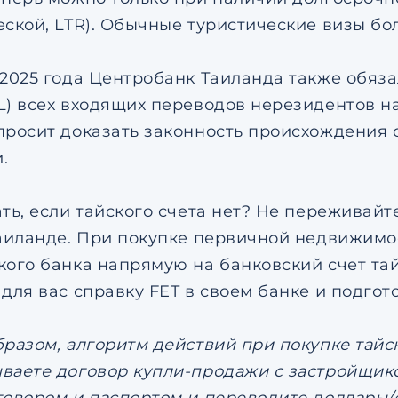
еской, LTR). Обычные туристические визы бо
 2025 года Центробанк Таиланда также обяз
L) всех входящих переводов нерезидентов н
просит доказать законность происхождения с
.
ать, если тайского счета нет? Не переживай
Таиланде. При покупке первичной недвижимо
кого банка напрямую на банковский счет та
 для вас справку FET в своем банке и подгот
бразом, алгоритм действий при покупке тайс
ваете договор купли-продажи с застройщико