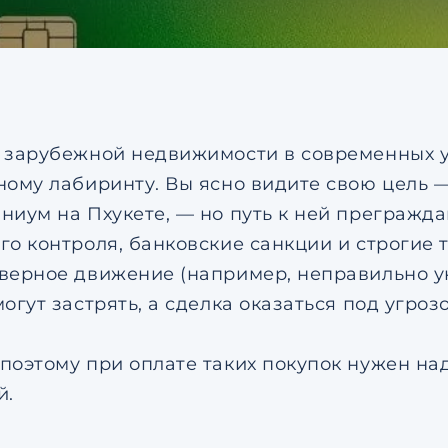
соглашением
по обрабо
персональных данных
Я даю согласие на напр
рекламных рассылок
Согласен с
пользовател
соглашением
по обрабо
персональных данных
 зарубежной недвижимости в современных 
ному лабиринту. Вы ясно видите свою цель 
ниум на Пхукете, — но путь к ней преграж
го контроля, банковские санкции и строгие 
верное движение (например, неправильно у
огут застрять, а сделка оказаться под угроз
поэтому при оплате таких покупок нужен на
й.