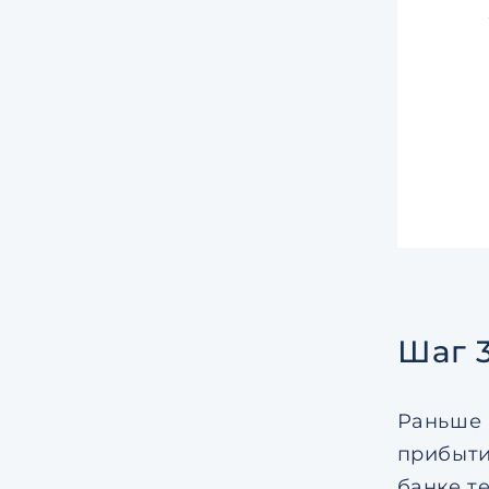
Шаг 3
Раньше 
прибыти
банке т