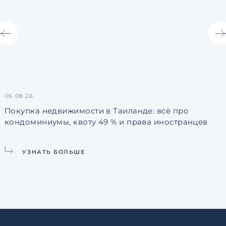
06.08.26
3
Покупка недвижимости в Таиланде: всё про
кондоминиумы, квоту 49 % и права иностранцев
L
УЗНАТЬ БОЛЬШЕ