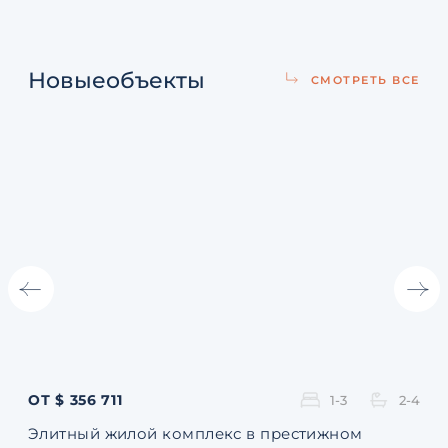
Новые
объекты
СМОТРЕТЬ ВСЕ
ОТ $ 356 711
ОТ 
1-3
2-4
Элитный жилой комплекс в престижном
Ква