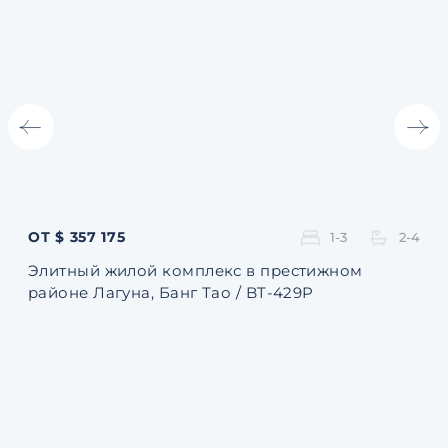
ОТ $ 357 175
ОТ 
1-3
2-4
Элитный жилой комплекс в престижном
Ква
районе Лагуна, Банг Тао / BT-429P
131