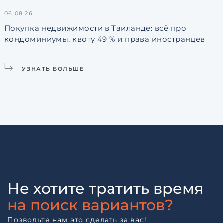
06.08.26
3
Покупка недвижимости в Таиланде: всё про
кондоминиумы, квоту 49 % и права иностранцев
L
УЗНАТЬ БОЛЬШЕ
Не хотите тратить время
на поиск вариантов?
Позвольте нам это сделать за вас!