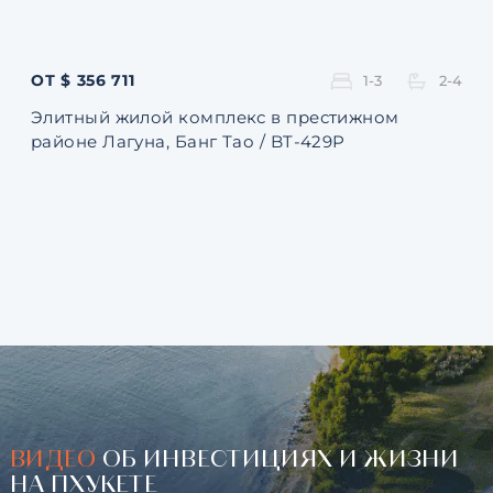
ОТ $ 356 711
ОТ 
1-3
2-4
Элитный жилой комплекс в престижном
Ква
районе Лагуна, Банг Тао / BT-429P
131
ВИДЕО
ОБ ИНВЕСТИЦИЯХ И ЖИЗНИ
НА ПХУКЕТЕ