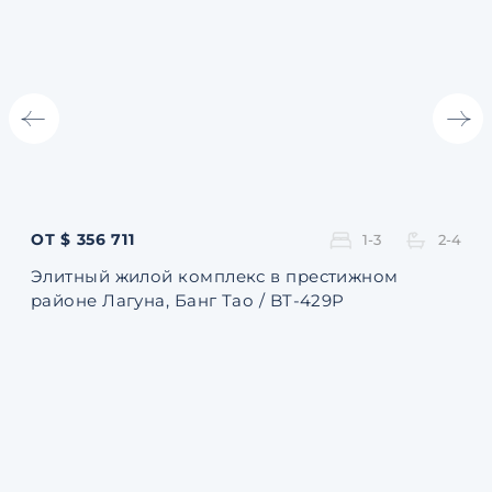
ОТ $ 356 711
ОТ 
1-3
2-4
Элитный жилой комплекс в престижном
Ква
районе Лагуна, Банг Тао / BT-429P
131