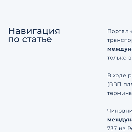
Навигация
Портал 
по статье
транспо
междун
только 
В ходе 
(ВВП пл
термина
Чиновни
междун
737 из Р