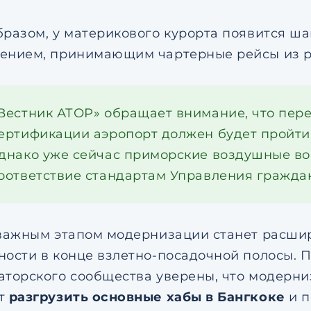
бразом, у материкового курорта появится ш
ением, принимающим чартерные рейсы из р
Вестник АТОР» обращает внимание, что пе
ертификации аэропорт должен будет пройти
днако уже сейчас приморские воздушные во
оответствие стандартам Управления граждан
 важным этапом модернизации станет расши
ности в конце взлетно-посадочной полосы. 
аторского сообщества уверены, что модерни
ит
разгрузить основные хабы в Бангкоке
и п