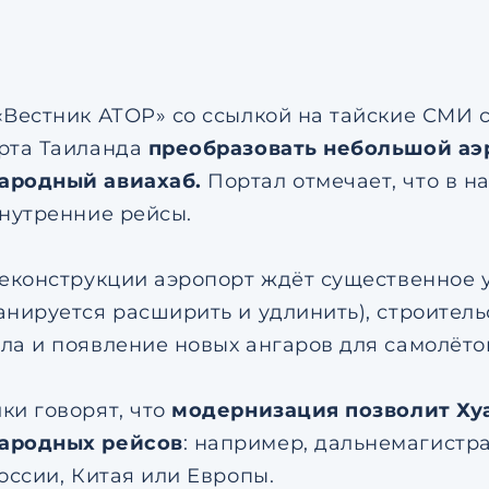
соглашением
по обрабо
персональных данных
Я даю согласие на напр
рекламных рассылок
Согласен с
пользовател
соглашением
по обрабо
«Вестник АТОР» со ссылкой на тайские СМИ
персональных данных
рта Таиланда
преобразовать небольшой аэ
ародный авиахаб.
Портал отмечает, что в 
внутренние рейсы.
реконструкции аэропорт ждёт существенное 
анируется расширить и удлинить), строител
ла и появление новых ангаров для самолёто
ки говорят, что
модернизация позволит Ху
ародных рейсов
: например, дальнемагистр
оссии, Китая или Европы.