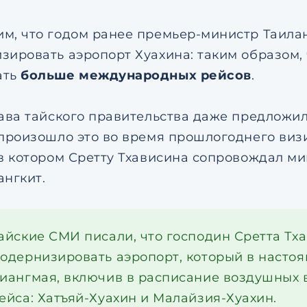
м, что годом ранее премьер-министр Таилан
зировать аэропорт Хуахина: таким образом
ать
больше международных рейсов
.
лава тайского правительства даже предложи
 произошло это во время прошлогоднего виз
 в котором Сретту Тхависина сопровождал м
ангкит.
айские СМИ писали, что господин Сретта Тх
одернизировать аэропорт, который в насто
иангмая, включив в расписание воздушных 
ейса: Хатъяй-Хуахин и Малайзия-Хуахин.