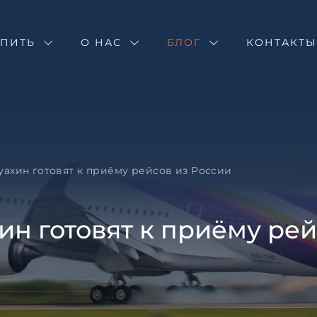
Оставить зая
Запрос инфор
Подбор недв
УПИТЬ
О НАС
БЛОГ
Хуахин готов
КОНТАКТ
Оставьте заявку и н
Оставьте заявку и н
специалист свяжетс
специалист свяжетс
уахин готовят к приёму рейсов из России
ин готовят к приёму ре
Согласен с
пользовател