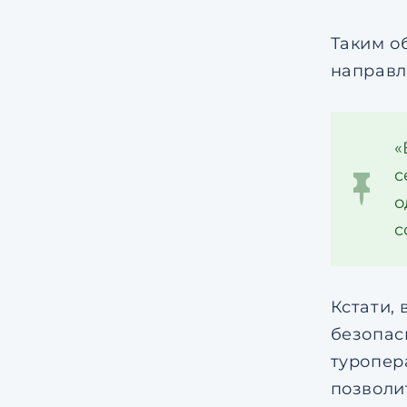
Таким о
направл
«
с
о
с
Кстати,
безопас
туропер
позвол