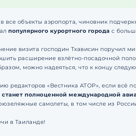
в все объекты аэропорта, чиновник подчеркн
иал
популярного курортного города
с больш
чение визита господин Тхависин поручил ми
ршить расширение взлётно-посадочной пол
бразом, можно надеяться, что к концу следу
ию редакторов «Вестника АТОР», если всё п
 станет полноценной международной ави
юзеляжные самолеты, в том числе из Росси
ечи в Таиланде!