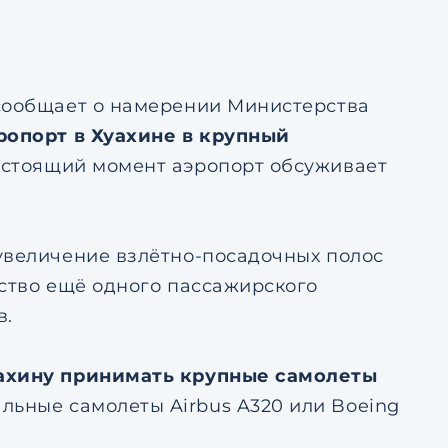
тке
авление
ьским
тке
 сообщает о намерении Министерства
ропорт в Хуахине в крупный
настоящий момент аэропорт обсуживает
увеличение взлётно-посадочных полос
ьство ещё одного пассажирского
в.
ахину принимать крупные самолеты
альные самолеты Airbus A320 или Boeing