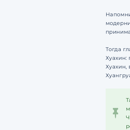
Напомни
модерни
приним
Тогда г
Хуахин:
Хуахин,
Хуангру
Т
м
Ч
р