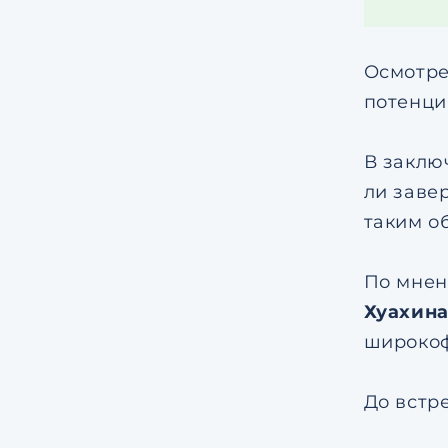
Осмотре
потенц
В заклю
ли заве
таким о
По мнен
Хуахина
широкоф
До встр