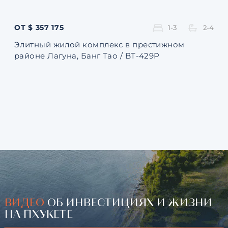
ОТ $ 357 175
ОТ 
1-3
2-4
Элитный жилой комплекс в престижном
Ква
районе Лагуна, Банг Тао / BT-429P
131
ВИДЕО
ОБ ИНВЕСТИЦИЯХ И ЖИЗНИ
НА ПХУКЕТЕ