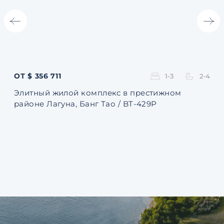
ОТ $ 356 711
ОТ 
1-3
2-4
Элитный жилой комплекс в престижном
Ква
районе Лагуна, Банг Тао / BT-429P
131