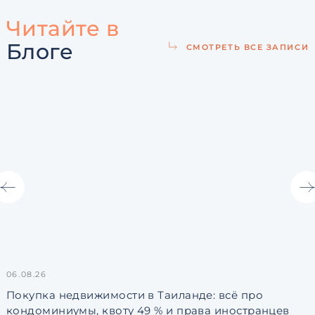
Читайте в
Блоге
СМОТРЕТЬ ВСЕ ЗАПИСИ
06.08.26
3
Покупка недвижимости в Таиланде: всё про
кондоминиумы, квоту 49 % и права иностранцев
L