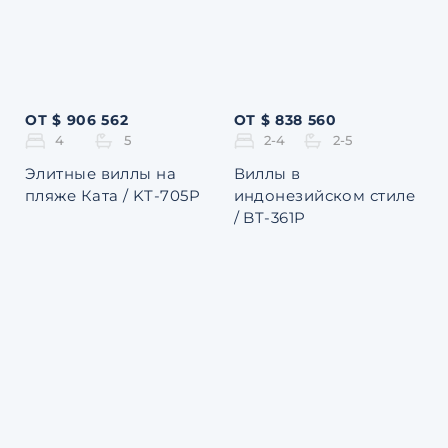
ОТ $ 906 562
ОТ $ 838 560
4
5
2-4
2-5
Элитные виллы на
Виллы в
пляже Ката / KT-705P
индонезийском стиле
/ BT-361P