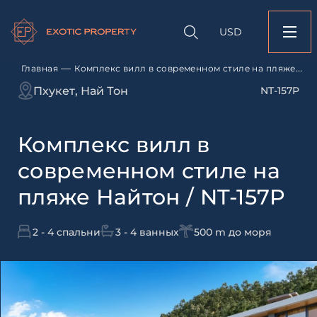
Оставить заявк
Запрос информации
Подбор
объекту
недвижимости
USD
Комплекс вилл в с
Оставьте заявку и наш
стиле на пляже Найт
свяжется с вами
157P
—
Главная
Комплекс вилл в современном стиле на пляже
Найтон / NT-157P
Оставьте заявку и наш
Пхукет, Най Тон
NT-157P
свяжется с вами
Комплекс вилл в
современном стиле на
пляже Найтон / NT-157P
2 - 4 спальни
3 - 4 ванных
500 m до моря
Согласен с
пользовательск
по обработке персональны
Я даю согласие на направ
рассылок