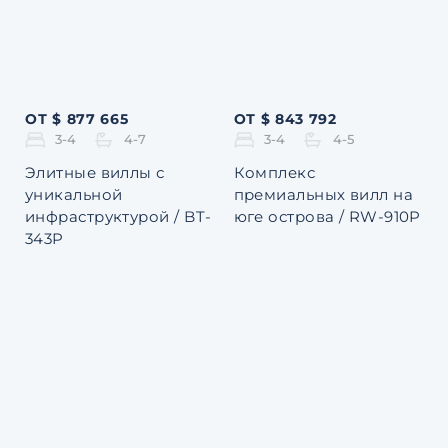
ОТ $ 877 665
ОТ $ 843 792
3-4
4-7
3-4
4-5
Элитные виллы с
Комплекс
уникальной
премиальных вилл на
инфраструктурой / BT-
юге острова / RW-910P
343P