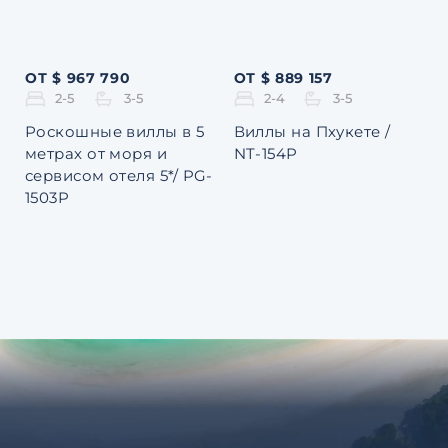
ОТ $ 967 790
ОТ $ 889 157
2-5
3-5
2-4
3-5
Роскошные виллы в 5
Виллы на Пхукете /
метрах от моря и
NT-154P
сервисом отеля 5*/ PG-
1503P