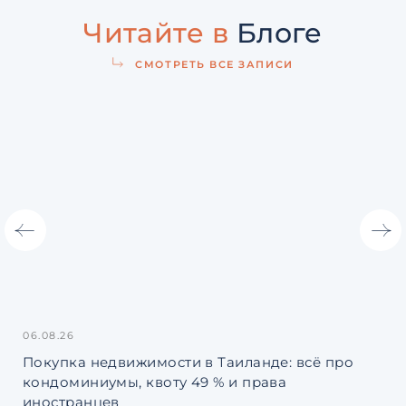
Читайте в
Блоге
СМОТРЕТЬ ВСЕ ЗАПИСИ
06.08.26
31.
Покупка недвижимости в Таиланде: всё про
Ин
кондоминиумы, квоту 49 % и права
La
иностранцев