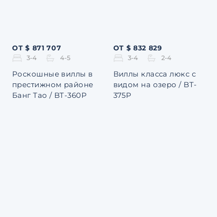
ОТ $ 871 707
ОТ $ 832 829
3-4
4-5
3-4
2-4
Роскошные виллы в
Виллы класса люкс с
престижном районе
видом на озеро / BT-
Банг Тао / BT-360P
375P